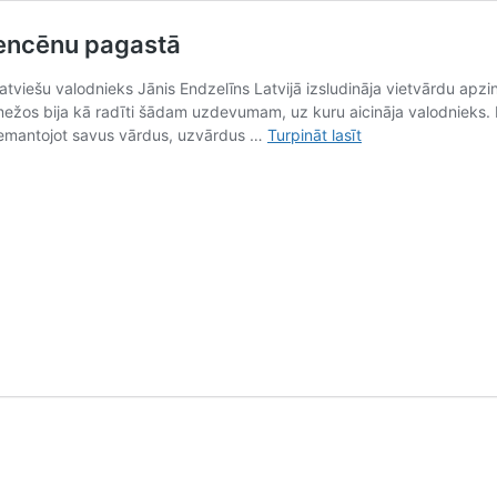
encēnu pagastā
latviešu valodnieks Jānis Endzelīns Latvijā izsludināja vietvārdu apz
mežos bija kā radīti šādam uzdevumam, uz kuru aicināja valodnieks. L
Vietvārdu
 iemantojot savus vārdus, uzvārdus …
Turpināt lasīt
meklēšana
un
izmeklēšana
Rencēnu
pagastā