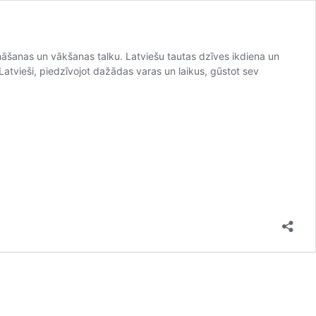
ināšanas un vākšanas talku. Latviešu tautas dzīves ikdiena un
atvieši, piedzīvojot dažādas varas un laikus, gūstot sev