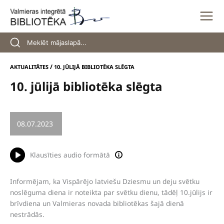
Skip
to
content
/
AKTUALITĀTES
10. JŪLIJĀ BIBLIOTĒKA SLĒGTA
10. jūlijā bibliotēka slēgta
08.07.2023
/
DARBA LAIKA IZMAIŅAS
Klausīties audio formātā
Informējam, ka Vispārējo latviešu Dziesmu un deju svētku
noslēguma diena ir noteikta par svētku dienu, tādēļ 10.jūlijs ir
brīvdiena un Valmieras novada bibliotēkas šajā dienā
nestrādās.