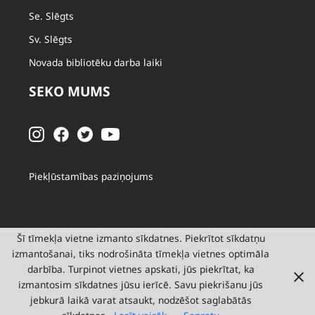
Se. Slēgts
Sv. Slēgts
Novada bibliotēku darba laiki
SEKO MUMS
Piekļūstamības paziņojums
Šī tīmekļa vietne izmanto sīkdatnes. Piekrītot sīkdatņu
izmantošanai, tiks nodrošināta tīmekļa vietnes optimāla
© 2026 Valmieras novada pašvaldība
darbība. Turpinot vietnes apskati, jūs piekrītat, ka
izmantosim sīkdatnes jūsu ierīcē. Savu piekrišanu jūs
jebkurā laikā varat atsaukt, nodzēšot saglabātās