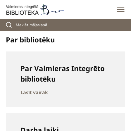
Skip
to
content
Par bibliotēku
Par Valmieras Integrēto
bibliotēku
Lasīt vairāk
Darba laiki