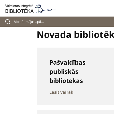
Skip
to
content
Novada bibliotē
Pašvaldības
publiskās
bibliotēkas
Lasīt vairāk