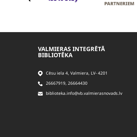
VALMIERAS INTEGRĒTĀ
BIBLIOTĒKA
Cēsu iela 4, Valmiera, LV- 4201
26667919
,
26664430
biblioteka.info@vb.valmierasnovads.lv