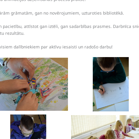
ārām grāmatām, gan no novērojumiem, uzturoties bibliotēkā.
 pacietību, attīstot gan iztēli, gan sadarbības prasmes. Darbnīca sni
tu rezultātu.
visiem dalībniekiem par aktīvu iesaisti un radošo darbu!