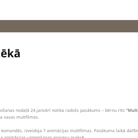
tēkā
pošanas nodaļā 24.janvārī notika radošs pasākums – bērnu rīts
“Mult
a savas multfilmas.
 komandās, izveidoja 7 animācijas multfilmas. Pasākuma laikā dalībni
ināja animācijas uzņemšanas procesu praksē.