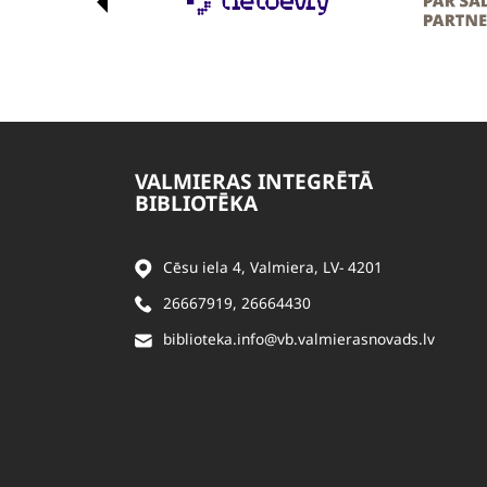
VALMIERAS INTEGRĒTĀ
BIBLIOTĒKA
Cēsu iela 4, Valmiera, LV- 4201
26667919
,
26664430
biblioteka.info@vb.valmierasnovads.lv