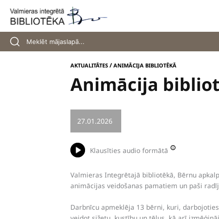
Skip
to
content
/
AKTUALITĀTES
ANIMĀCIJA BIBLIOTĒKĀ
Animācija biblio
27.01.2026
/
BĒRNI UN JAUNIEŠI
Klausīties audio formātā
Valmieras Integrētajā bibliotēkā, Bērnu apkal
animācijas veidošanas pamatiem un paši radīj
Darbnīcu apmeklēja 13 bērni, kuri, darbojoties
veidot sižetu, kustību un tēlus, kā arī izmēģ