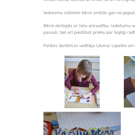
Iedvesmu sižetiem bērni smēlās gan no popul
Bērni darbojās ar lielu aizrautību, radošumu un
pasauli, bet arī piedzīvot prieku par kopīgi radī
Paldies darbnīcas vadītāja Lāsmai Lopatko un 