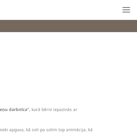
eņu darbnīca”
, kurā bērni iepazinās ar
eki apguva, kā soli pa solim top animācija, kā