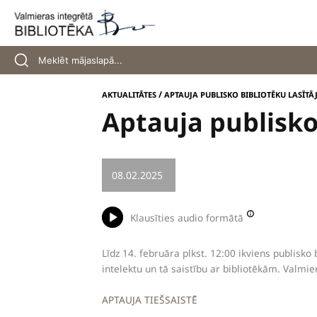
Skip
to
content
/
AKTUALITĀTES
APTAUJA PUBLISKO BIBLIOTĒKU LASĪTĀ
Aptauja publisko
08.02.2025
/
AICINĀJUMS
Klausīties audio formātā
Līdz 14. februāra plkst. 12:00 ikviens publisko 
intelektu un tā saistību ar bibliotēkām. Valmie
APTAUJA TIEŠSAISTĒ