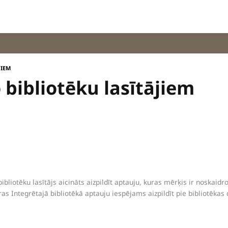
JIEM
 bibliotēku lasītājiem
bibliotēku lasītājs aicināts aizpildīt aptauju, kuras mērķis ir noskaidr
ras Integrētajā bibliotēkā aptauju iespējams aizpildīt pie bibliotēkas 