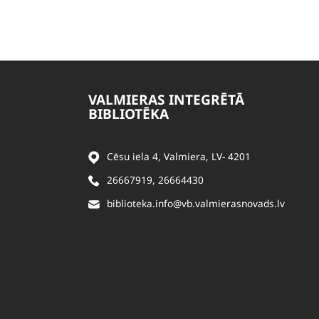
VALMIERAS INTEGRĒTĀ
BIBLIOTĒKA
Cēsu iela 4, Valmiera, LV- 4201
26667919
,
26664430
biblioteka.info@vb.valmierasnovads.lv