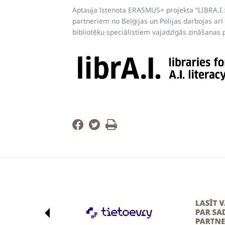
Aptauja īstenota ERASMUS+ projekta “LIBRA.I.: 
partneriem no Beļģijas un Polijas darbojas arī 
bibliotēku speciālistiem vajadzīgās zināšanas