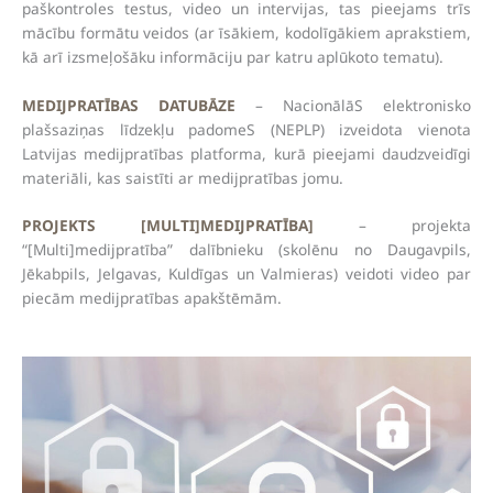
paškontroles testus, video un intervijas, tas pieejams trīs
mācību formātu veidos (ar īsākiem, kodolīgākiem aprakstiem,
kā arī izsmeļošāku informāciju par katru aplūkoto tematu).
MEDIJPRATĪBAS DATUBĀZE
– NacionālāS elektronisko
plašsaziņas līdzekļu padomeS (NEPLP) izveidota vienota
Latvijas medijpratības platforma, kurā pieejami daudzveidīgi
materiāli, kas saistīti ar medijpratības jomu.
PROJEKTS [MULTI]MEDIJPRATĪBA]
– projekta
“[Multi]medijpratība” dalībnieku (skolēnu no Daugavpils,
Jēkabpils, Jelgavas, Kuldīgas un Valmieras) veidoti video par
piecām medijpratības apakštēmām.