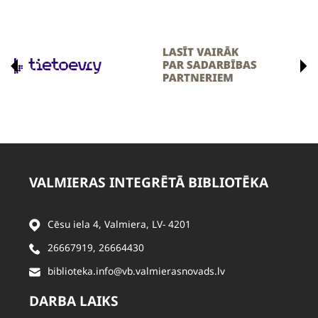
VALMIERAS INTEGRĒTĀ BIBLIOTĒKA
Cēsu iela 4, Valmiera, LV- 4201
26667919
,
26664430
biblioteka.info@vb.valmierasnovads.lv
DARBA LAIKS