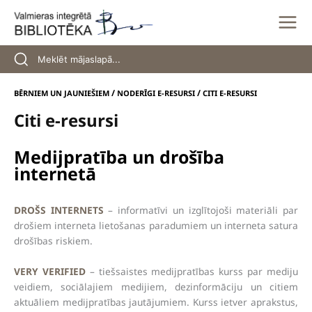
Skip
to
content
/
/
BĒRNIEM UN JAUNIEŠIEM
NODERĪGI E-RESURSI
CITI E-RESURSI
Citi e-resursi
Medijpratība un drošība
internetā
DROŠS INTERNETS
– informatīvi un izglītojoši materiāli par
drošiem interneta lietošanas paradumiem un interneta satura
drošības riskiem.
VERY VERIFIED
– tiešsaistes medijpratības kurss par mediju
veidiem, sociālajiem medijiem, dezinformāciju un citiem
aktuāliem medijpratības jautājumiem. Kurss ietver aprakstus,