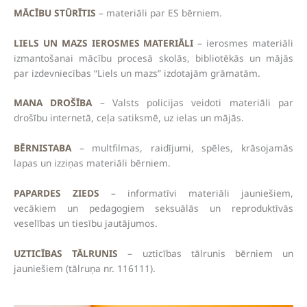
MĀCĪBU STŪRĪTIS
– materiāli par ES bērniem.
LIELS UN MAZS IEROSMES MATERIĀLI
– ierosmes materiāli
izmantošanai mācību procesā skolās, bibliotēkās un mājās
par izdevniecības “Liels un mazs” izdotajām grāmatām.
MANA DROŠĪBA
– Valsts policijas veidoti materiāli par
drošību internetā, ceļa satiksmē, uz ielas un mājās.
BĒRNISTABA
– multfilmas, raidījumi, spēles, krāsojamās
lapas un izziņas materiāli bērniem.
PAPARDES ZIEDS
– informatīvi materiāli jauniešiem,
vecākiem un pedagogiem seksuālās un reproduktīvās
veselības un tiesību jautājumos.
UZTICĪBAS TĀLRUNIS
– uzticības tālrunis bērniem un
jauniešiem (tālruņa nr. 116111).