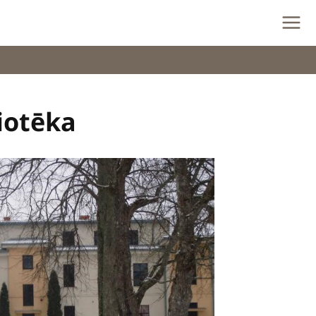
iotēka