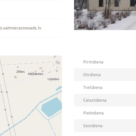
b.valmierasnovads.lv
Pirmdiena
Otrdiena
Trešdiena
Ceturtdiena
Piektdiena
Sestdiena