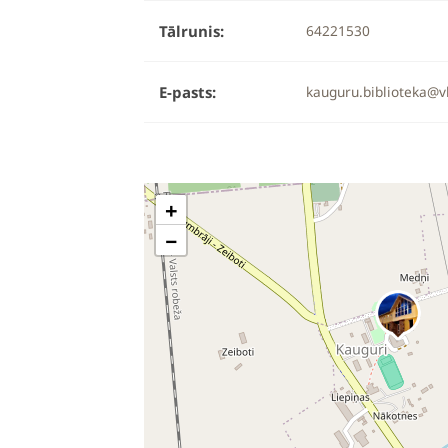
Tālrunis:
64221530
E-pasts:
kauguru.biblioteka@v
+
−