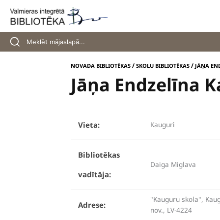
Skip
to
content
/
/
NOVADA BIBLIOTĒKAS
SKOLU BIBLIOTĒKAS
JĀŅA EN
Jāņa Endzelīna 
Vieta:
Kauguri
Bibliotēkas
Daiga Miglava
vadītāja:
"Kauguru skola", Kaug
Adrese:
nov., LV-4224