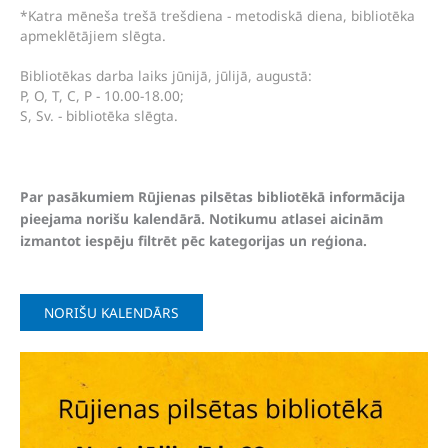
*Katra mēneša trešā trešdiena - metodiskā diena, bibliotēka
apmeklētājiem slēgta.
Bibliotēkas darba laiks jūnijā, jūlijā, augustā:
P, O, T, C, P - 10.00-18.00;
S, Sv. - bibliotēka slēgta.
Par pasākumiem Rūjienas pilsētas bibliotēkā informācija
pieejama norišu kalendārā. Notikumu atlasei aicinām
izmantot iespēju filtrēt pēc kategorijas un reģiona.
NORIŠU KALENDĀRS