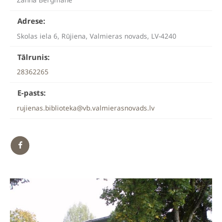
Adrese:
Skolas iela 6, Rūjiena, Valmieras novads, LV-4240
Tālrunis:
28362265
E-pasts:
rujienas.biblioteka@vb.valmierasnovads.lv