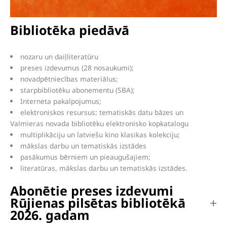
Bibliotēka piedāvā
nozaru un daiļliteratūru
preses izdevumus (28 nosaukumi);
novadpētniecības materiālus;
starpbibliotēku abonementu (SBA);
Interneta pakalpojumus;
elektroniskos resursus: tematiskās datu bāzes un
Valmieras novada bibliotēku elektronisko kopkatalogu
multiplikāciju un latviešu kino klasikas kolekciju;
mākslas darbu un tematiskās izstādes
pasākumus bērniem un pieaugušajiem;
literatūras, mākslas darbu un tematiskās izstādes.
Abonētie preses izdevumi
Rūjienas pilsētas bibliotēkā
2026. gadam