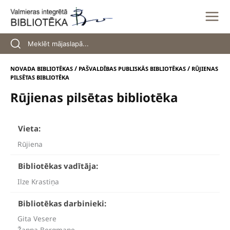
Skip
to
content
/
/
NOVADA BIBLIOTĒKAS
PAŠVALDĪBAS PUBLISKĀS BIBLIOTĒKAS
RŪJIENAS
PILSĒTAS BIBLIOTĒKA
Rūjienas pilsētas bibliotēka
Vieta:
Rūjiena
Bibliotēkas vadītāja:
Ilze Krastiņa
Bibliotēkas darbinieki:
Gita Vesere
Žanna Bergmane