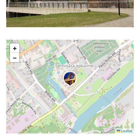
+
−
Leaflet