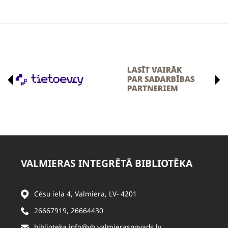
VALMIERAS INTEGRĒTĀ BIBLIOTĒKA
Cēsu iela 4, Valmiera, LV- 4201
26667919
,
26664430
biblioteka.info@vb.valmierasnovads.lv