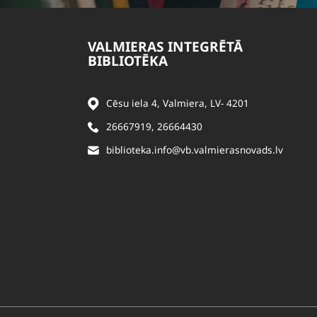
VALMIERAS INTEGRĒTĀ
BIBLIOTĒKA
Cēsu iela 4, Valmiera, LV- 4201
26667919
,
26664430
biblioteka.info@vb.valmierasnovads.lv