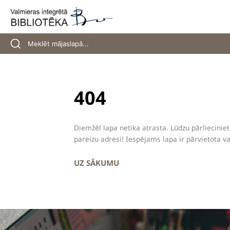
Skip
to
content
404
Diemžēl lapa netika atrasta. Lūdzu pārliecinieti
pareizu adresi! Iespējams lapa ir pārvietota va
UZ SĀKUMU