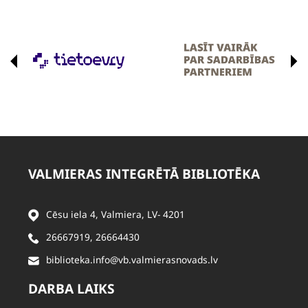
VALMIERAS INTEGRĒTĀ BIBLIOTĒKA
Cēsu iela 4, Valmiera, LV- 4201
26667919
,
26664430
biblioteka.info@vb.valmierasnovads.lv
DARBA LAIKS