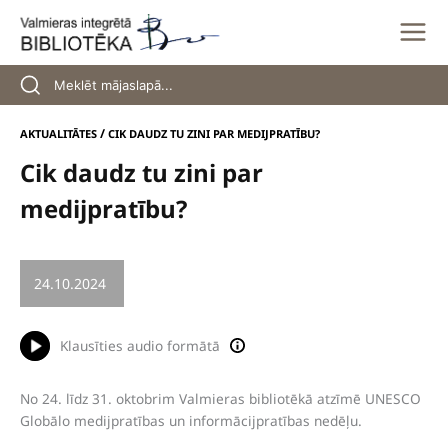
Skip
to
content
/
AKTUALITĀTES
CIK DAUDZ TU ZINI PAR MEDIJPRATĪBU?
Cik daudz tu zini par
medijpratību?
24.10.2024
/
KONKURSS
Klausīties audio formātā
No 24. līdz 31. oktobrim Valmieras bibliotēkā atzīmē UNESCO
Globālo medijpratības un informācijpratības nedēļu.