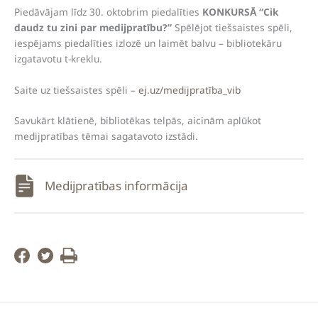
Piedāvājam līdz 30. oktobrim piedalīties
KONKURSĀ “Cik
daudz tu zini par medijpratību?”
Spēlējot tiešsaistes spēli,
iespējams piedalīties izlozē un laimēt balvu – bibliotekāru
izgatavotu t-kreklu.
Saite uz tiešsaistes spēli –
ej.uz/medijpratība_vib
Savukārt klātienē, bibliotēkas telpās, aicinām aplūkot
medijpratības tēmai sagatavoto izstādi.
Medijpratības informācija