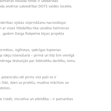
Valmieras novada fonds ir labdarības
onda atvērtai sabiedrībai DOTS valdes locekle,
derības izjūtas stiprināšanu nacionālajai
ar viņas līdzdalību tika uzsākta Valmieras
21. gadam Daiga Rokpelne bijusi projekta
ormētas, izglītotas, spēcīgas kopienas
ga ideju īstenošanā – pirmā un līdz šim vienīgā
mēroga diskusijās par bibliotēku darbību, lomu
 potenciālu vēl pirms viņi paši to ir
 līdzi, dzen uz priekšu, mudina mācīties un
doties.
riskēt, iniciatīva un atbildība – ir pamanītas