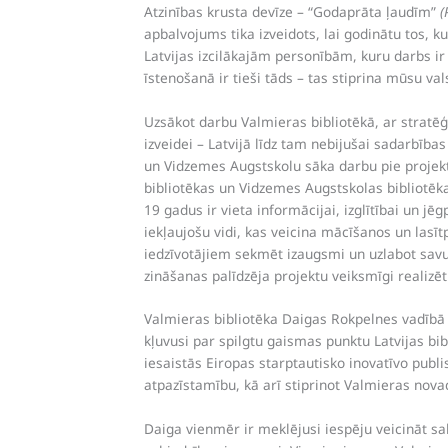
Atzinības krusta devīze – “Godaprāta ļaudīm”
(
apbalvojums tika izveidots, lai godinātu tos, k
Latvijas izcilākajām personībām, kuru darbs ir 
īstenošanā ir tieši tāds – tas stiprina mūsu va
Uzsākot darbu Valmieras bibliotēkā, ar stratēģ
izveidei – Latvijā līdz tam nebijušai sadarbība
un Vidzemes Augstskolu sāka darbu pie projekt
bibliotēkas un Vidzemes Augstskolas bibliotēkas
19 gadus ir vieta informācijai, izglītībai un jē
iekļaujošu vidi, kas veicina mācīšanos un lasī
iedzīvotājiem sekmēt izaugsmi un uzlabot savu
zināšanas palīdzēja projektu veiksmīgi realizē
Valmieras bibliotēka Daigas Rokpelnes vadībā 
kļuvusi par spilgtu gaismas punktu Latvijas bi
iesaistās Eiropas starptautisko inovatīvo publis
atpazīstamību, kā arī stiprinot Valmieras nova
Daiga vienmēr ir meklējusi iespēju veicināt sa