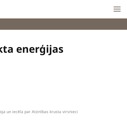
ta enerģijas
ja un iecēla par Atzinības krusta virsnieci