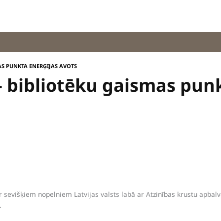
AS PUNKTA ENERĢIJAS AVOTS
 bibliotēku gaismas punk
 sevišķiem nopelniem Latvijas valsts labā ar Atzinības krustu apbalvo
.