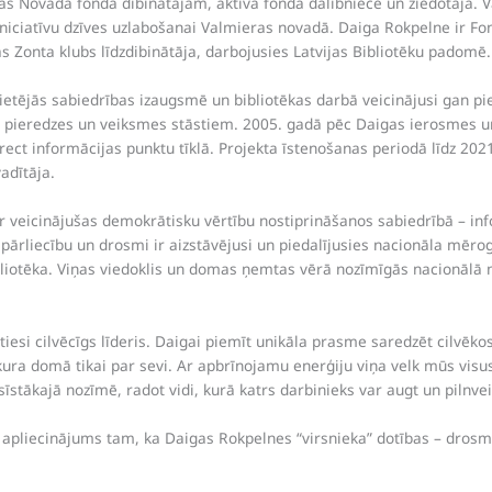
ras Novada fonda dibinātājām, aktīva fonda dalībniece un ziedotāja. 
u iniciatīvu dzīves uzlabošanai Valmieras novadā. Daiga Rokpelne ir F
s Zonta klubs līdzdibinātāja, darbojusies Latvijas Bibliotēku padomē.
etējās sabiedrības izaugsmē un bibliotēkas darbā veicinājusi gan pie
 pieredzes un veiksmes stāstiem. 2005. gadā pēc Daigas ierosmes un 
rect informācijas punktu tīklā. Projekta īstenošanas periodā līdz 20
adītāja.
r veicinājušas demokrātisku vērtību nostiprināšanos sabiedrībā – inf
 pārliecību un drosmi ir aizstāvējusi un piedalījusies nacionāla mēro
ibliotēka. Viņas viedoklis un domas ņemtas vērā nozīmīgās nacionālā 
tiesi cilvēcīgs līderis. Daigai piemīt unikāla prasme saredzēt cilvēkos
 kura domā tikai par sevi. Ar apbrīnojamu enerģiju viņa velk mūs visus
sīstākajā nozīmē, radot vidi, kurā katrs darbinieks var augt un pilnvei
apliecinājums tam, ka Daigas Rokpelnes “virsnieka” dotības – drosme 