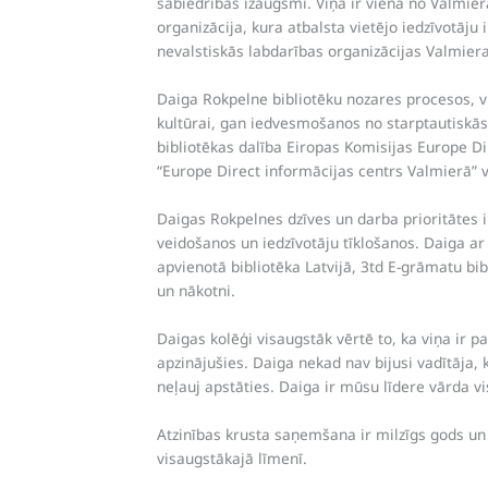
sabiedrības izaugsmi. Viņa ir viena no Valmie
organizācija, kura atbalsta vietējo iedzīvotāj
nevalstiskās labdarības organizācijas Valmiera
Daiga Rokpelne bibliotēku nozares procesos, vi
kultūrai, gan iedvesmošanos no starptautiskās
bibliotēkas dalība Eiropas Komisijas Europe Di
“Europe Direct informācijas centrs Valmierā” v
Daigas Rokpelnes dzīves un darba prioritātes i
veidošanos un iedzīvotāju tīklošanos. Daiga ar
apvienotā bibliotēka Latvijā, 3td E-grāmatu b
un nākotni.
Daigas kolēģi visaugstāk vērtē to, ka viņa ir pa
apzinājušies. Daiga nekad nav bijusi vadītāja,
neļauj apstāties. Daiga ir mūsu līdere vārda vi
Atzinības krusta saņemšana ir milzīgs gods un 
visaugstākajā līmenī.