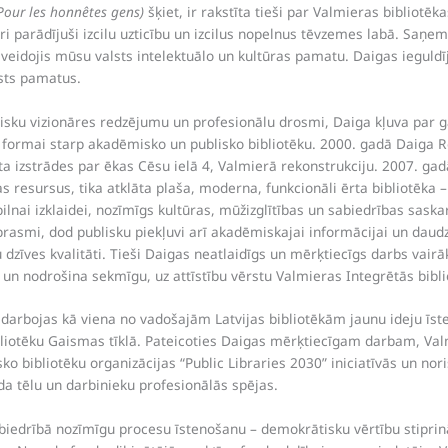
Pour les honnêtes gens)
šķiet, ir rakstīta tieši par Valmieras bibliotēk
uri parādījuši izcilu uzticību un izcilus nopelnus tēvzemes labā. Saņe
veidojis mūsu valsts intelektuālo un kultūras pamatu. Daigas ieguldīj
lsts pamatus.
isku vizionāres redzējumu un profesionālu drosmi, Daiga kļuva par ga
s formai starp akadēmisko un publisko bibliotēku.
2000. gadā Daiga R
a izstrādes par ēkas Cēsu ielā 4, Valmierā rekonstrukciju. 2007. gad
 resursus, tika atklāta plaša, moderna, funkcionāli ērta bibliotēka –
gpilnai izklaidei, nozīmīgs kultūras, mūžizglītības un sabiedrības sask
tprasmi, dod publisku piekļuvi arī akadēmiskajai informācijai un dau
 dzīves kvalitāti. Tieši Daigas neatlaidīgs un mērķtiecīgs darbs vai
t un nodrošina sekmīgu, uz attīstību vērstu Valmieras Integrētās bibl
darbojas kā viena no vadošajām Latvijas bibliotēkām jaunu ideju īs
bliotēku Gaismas tīklā. Pateicoties Daigas mērķtiecīgam darbam, Valm
ko bibliotēku organizācijas “Public Libraries 2030” iniciatīvās un nori
da tēlu un darbinieku profesionālās spējas.
biedrībā nozīmīgu procesu īstenošanu – demokrātisku vērtību stiprinā