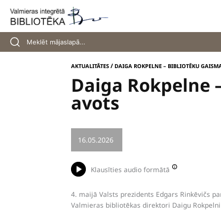
Skip
to
content
/
AKTUALITĀTES
DAIGA ROKPELNE – BIBLIOTĒKU GAISM
Daiga Rokpelne –
avots
16.05.2026
/
KULTŪRA
Klausīties audio formātā
4. maijā Valsts prezidents Edgars Rinkēvičs par
Valmieras bibliotēkas direktori Daigu Rokpelni