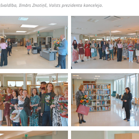
švaldība, Ilmārs Znotiņš
,
Valsts prezidenta kanceleja
.