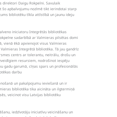
as direktori Daigu Rokpelni. Savulaik
mt šo apbalvojumu nozīmē tikt ierindotai starp
ums bibliotēku tīkla attīstībā un jaunu ideju
lveno iniciatoru Integrētās bibliotēkas
okpelne sadarbībā ar Valmieras pilsētas domi
ā, vienā ēkā apvienojot visus Valmieras
 Valmieras Integrētā bibliotēka. Tā jau gandrīz
arsmes centrs ar tolerantu, neitrālu, drošu un
dzveidīgiem resursiem, nodrošinot iespēju
rāku gadu garumā, cīņas spars un profesionālās
iotēkas darbu
tenošanā un pakalpojumu ieviešanā un ir
ieras bibliotēka tika aicināta un ilgtermiņā
sēs, veicinot visu Latvijas bibliotēku
šanu, iedzīvotāju iniciatīvu veicināšanu un