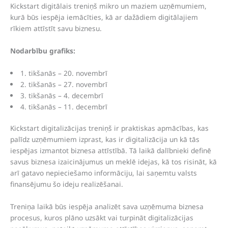
Kickstart digitālais treniņš mikro un maziem uzņēmumiem,
kurā būs iespēja iemācīties, kā ar dažādiem digitālajiem
rīkiem attīstīt savu biznesu.
Nodarbību grafiks:
1. tikšanās – 20. novembrī
2. tikšanās – 27. novembrī
3. tikšanās – 4. decembrī
4. tikšanās – 11. decembrī
Kickstart digitalizācijas treniņš ir praktiskas apmācības, kas
palīdz uzņēmumiem izprast, kas ir digitalizācija un kā tās
iespējas izmantot biznesa attīstībā. Tā laikā dalībnieki definē
savus biznesa izaicinājumus un meklē idejas, kā tos risināt, kā
arī gatavo nepieciešamo informāciju, lai saņemtu valsts
finansējumu šo ideju realizēšanai.
Treniņa laikā būs iespēja analizēt sava uzņēmuma biznesa
procesus, kuros plāno uzsākt vai turpināt digitalizācijas