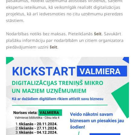
pasākumus, noteikt uzņēmuma attīstības virzienus, saņemt
ekspertu ieteikumus, kā veiksmīgāk realizēt digitalizācijas
projektus, kā arī iedvesmoties no citu uzņēmumu pieredzes
stāstiem.
Nodarbības notiks bez maksas. Pieteikšanās
šeit
. Savukārt
plašāku informāciju par nodarbībām un citiem organizatora
piedāvājumiem uzzini
šeit
.