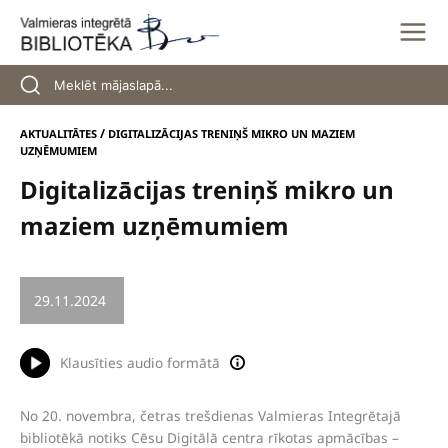
Skip
to
content
/
AKTUALITĀTES
DIGITALIZĀCIJAS TRENIŅŠ MIKRO UN MAZIEM
UZŅĒMUMIEM
Digitalizācijas treniņš mikro un
maziem uzņēmumiem
29.11.2024
/
LEKCIJA
Klausīties audio formātā
No 20. novembra, četras trešdienas Valmieras Integrētajā
bibliotēkā notiks Cēsu Digitālā centra rīkotas apmācības –