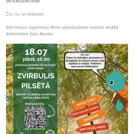
INTERESENTIEM!
Čiv, riv, uz tikšanos!
Informāciju sagatavoja Bērnu apkalpošanas nodaļas vecākā
bibliotekāre Evija Barviķe