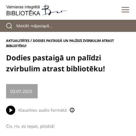
Skip
to
content
/
AKTUALITĀTES
DODIES PASTAIGĀ UN PALĪDZI ZVIRBULIM ATRAST
BIBLIOTĒKU!
Dodies pastaigā un palīdzi
zvirbulim atrast bibliotēku!
03.07.2025
/
BĒRNI UN JAUNIEŠI
Klausīties audio formātā
Čiv, riv, es tepat, pilsētā!