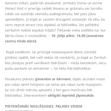
Vasaras viducī, pašā tās plaukumā, zvirbulis čivina un aicina
tikties! Viņš ir priecīgs redzēt ikvienu ar grāmatu vai žurnālu
rokās vai austiņās skanošu audiogrāmatu, bet pats jūtas
apmaldījies, jo kopā ar saviem draugiem aizlasījās tik tālu, ka
vairs neprot atrast ceļu atpakaļ uz bibliotēku. Vai palīdzēsi
zvirbulim nokļūt atpakaļ mājās? Tikšanās vieta izvēlēta tur, kur
bērnu čalas ir visskaļākās, –
18. jūlijs plkst. 16.00 Jaunatnes
centra
Vinda
dārzā
.
Kopā sanāksim, lai priecīgā noskaņojumā dotos izzinošā
pilsētas izpētē, bet ceļš nebūs tik vienkāršs, jo kopā ar Zvirbuli
būs jāstājas pretī vairākiem šķēršļiem – meža biezoknim, vecu
puišu parkam un zemzemei –, lai tiktu līdz bibliotēkai.
Pasākums plānots
ģimenēm ar bērniem
, tāpēc aicinām mazo
pie rokas ņemt lielajiem vai lielos pie rokas turēt mazajiem,
lai visi droši mērotu aptuveni 2 km garo maršrutu līdz
bibliotēkai. Interesentiem
obligāti iepriekš jāpiesakās
.
PIETEIKŠANĀS NOSLĒGUSIES. PALDIES VISIEM