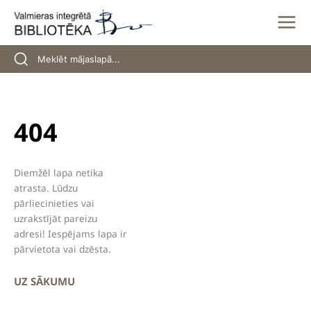
Skip
to
content
404
Diemžēl lapa netika
atrasta. Lūdzu
pārliecinieties vai
uzrakstījāt pareizu
adresi! Iespējams lapa ir
pārvietota vai dzēsta.
UZ SĀKUMU