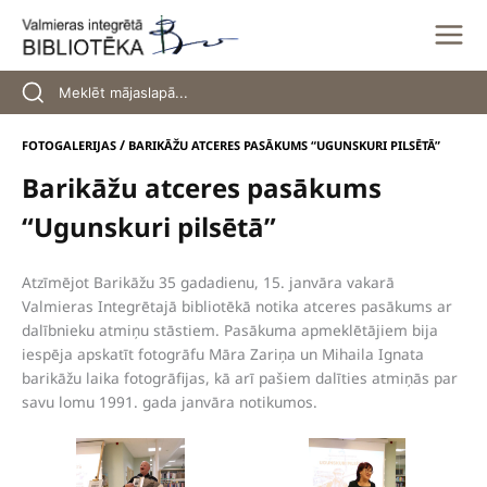
Skip
to
content
/
FOTOGALERIJAS
BARIKĀŽU ATCERES PASĀKUMS “UGUNSKURI PILSĒTĀ”
Barikāžu atceres pasākums
“Ugunskuri pilsētā”
Atzīmējot Barikāžu 35 gadadienu, 15. janvāra vakarā
Valmieras Integrētajā bibliotēkā notika atceres pasākums ar
dalībnieku atmiņu stāstiem. Pasākuma apmeklētājiem bija
iespēja apskatīt fotogrāfu Māra Zariņa un Mihaila Ignata
barikāžu laika fotogrāfijas, kā arī pašiem dalīties atmiņās par
savu lomu 1991. gada janvāra notikumos.