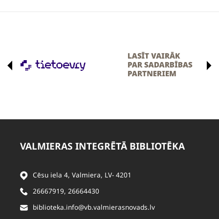
VALMIERAS INTEGRĒTĀ BIBLIOTĒKA
Cēsu iela 4, Valmiera, LV- 4201
26667919
,
26664430
biblioteka.info@vb.valmierasnovads.lv