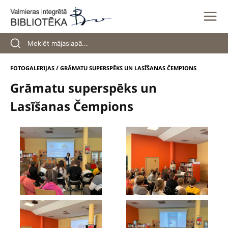
Skip
to
content
/
FOTOGALERIJAS
GRĀMATU SUPERSPĒKS UN LASĪŠANAS ČEMPIONS
Grāmatu superspēks un
Lasīšanas Čempions