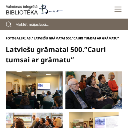
Skip
to
content
/
FOTOGALERIJAS
LATVIEŠU GRĀMATAI 500.”CAURI TUMSAI AR GRĀMATU”
Latviešu grāmatai 500.”Cauri
tumsai ar grāmatu”