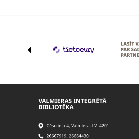
VALMIERAS INTEGRĒTĀ
BIBLIOTĒKA
Cēsu iela 4, Valmiera, LV- 4201
26667919
,
26664430