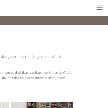
skās jaunrades rītā “Lego robotika”, lai
ī sensorās darbības vadības mehānismā. Gūtās
Ikviens dalībnieks ar interesi sekoja līdzi