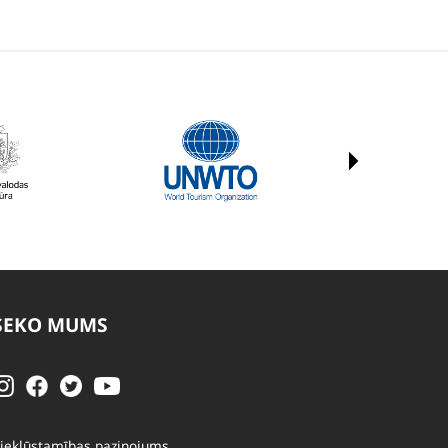
SEKO MUMS
iekļūstamības paziņojums