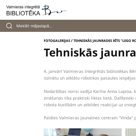
Skip
to
content
/
FOTOGALERIJAS
TEHNISKĀS JAUNRADES RĪTS “LEGO R
Tehniskās jaunra
4. janvārī Valmieras Integrētās bibliotēkas Bēr
izzinātu un atklātu robotikas pasaules iespējas
Nodarbības norisi vadīja Karīna Anna Lapiņa,
zināšanas tika praktiski liktas lietā. Dalībnie
robota kustībām un atbildes reakcijai uz snie
Paldies Valmieras Jaunatnes centram “Vinda” 