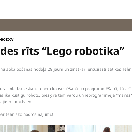
OBOTIKA”
des rīts “Lego robotika”
nu apkalpošanas nodaļā 28 jauni un zinātkāri entuziasti satikās Tehni
.
 kura sniedza ieskatu robotu konstruēšanā un programmēšanā, kā ar
ki salika kustīgu robotu, piešķīra tam vārdu un ieprogrammēja “maņas”. 
gtajiem impulsiem.
par tehnisko nodrošinājumu!