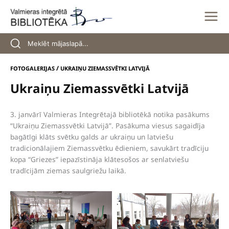
Skip
to
content
/
FOTOGALERIJAS
UKRAIŅU ZIEMASSVĒTKI LATVIJĀ
Ukraiņu Ziemassvētki Latvijā
3. janvārī Valmieras Integrētajā bibliotēkā notika pasākums
“Ukraiņu Ziemassvētki Latvijā”. Pasākuma viesus sagaidīja
bagātīgi klāts svētku galds ar ukraiņu un latviešu
tradicionālajiem Ziemassvētku ēdieniem, savukārt tradīciju
kopa “Griezes” iepazīstināja klātesošos ar senlatviešu
tradīcijām ziemas saulgriežu laikā.