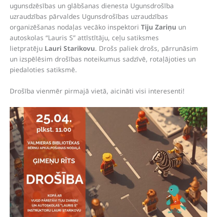
ugunsdzēsības un glābšanas dienesta Ugunsdrošība
uzraudzības pārvaldes Ugunsdrošības uzraudzības
organizēšanas nodaļas vecāko inspektori
Tiju Zariņu
un
autoskolas “Lauris S” attīstītāju, ceļu satiksmes
lietpratēju
Lauri Starikovu
. Drošs paliek drošs, pārrunāsim
un izspēlēsim drošības noteikumus sadzīvē, rotaļājoties un
piedaloties satiksmē.
Drošība vienmēr pirmajā vietā, aicināti visi interesenti!