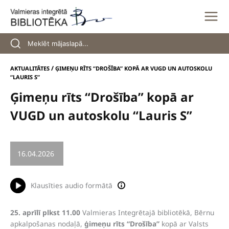
Skip
to
content
/
AKTUALITĀTES
ĢIMEŅU RĪTS “DROŠĪBA” KOPĀ AR VUGD UN AUTOSKOLU
“LAURIS S”
Ģimeņu rīts “Drošība” kopā ar
VUGD un autoskolu “Lauris S”
16.04.2026
/
BĒRNI UN JAUNIEŠI
Klausīties audio formātā
25. aprīlī plkst 11.00
Valmieras Integrētajā bibliotēkā, Bērnu
apkalpošanas nodaļā,
ģimeņu rīts “Drošība”
kopā ar Valsts