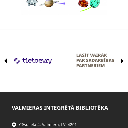
VALMIERAS INTEGRĒTĀ BIBLIOTĒKA
Cēsu iela 4, Valmiera, LV- 4201