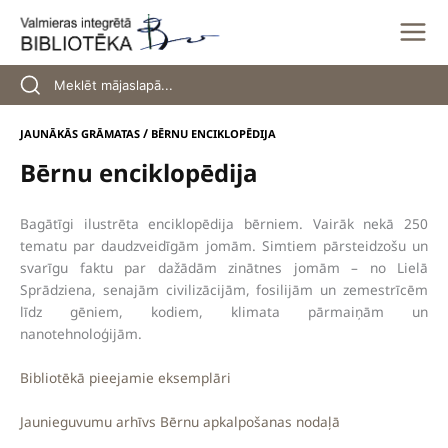
Skip
to
content
/
JAUNĀKĀS GRĀMATAS
BĒRNU ENCIKLOPĒDIJA
Bērnu enciklopēdija
Bagātīgi ilustrēta enciklopēdija bērniem. Vairāk nekā 250
tematu par daudzveidīgām jomām. Simtiem pārsteidzošu un
svarīgu faktu par dažādām zinātnes jomām – no Lielā
Sprādziena, senajām civilizācijām, fosilijām un zemestrīcēm
līdz gēniem, kodiem, klimata pārmaiņām un
nanotehnoloģijām.
Bibliotēkā pieejamie eksemplāri
Jaunieguvumu arhīvs Bērnu apkalpošanas nodaļā