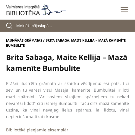
Skip
to
content
/
JAUNĀKĀS GRĀMATAS
BRITA SABAGA, MAITE KELLIJA – MAZĀ KAMENĪTE
BUMBULĪTE
Brita Sabaga, Maite Kellija – Mazā
kamenīte Bumbulīte
Krāšņi ilustrēta grāmata ar skaidru vēstījumu: esi pats, tici
sev, un tu varēsi visu! Mazajai kamenītei Bumbulītei ir ļoti
mazi spārniņi. “Ar saviem sīkajiem spārneļiem tu nekad
nevarēsi lidot!” citi izsmej Bumbulīti. Taču drīz mazā kamenīte
uzzina, ka viņai nevajag lielus spārnus, lai lidotu, viņai
nepieciešama tikai drosme.
Bibliotēkā pieejamie eksemplāri