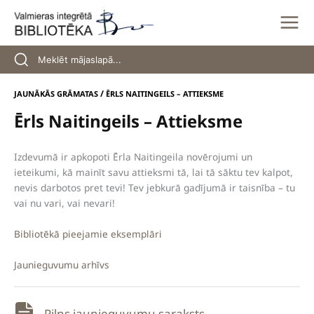
Skip
to
content
/
JAUNĀKĀS GRĀMATAS
ĒRLS NAITINGEILS – ATTIEKSME
Ērls Naitingeils – Attieksme
Izdevumā ir apkopoti Ērla Naitingeila novērojumi un
ieteikumi, kā mainīt savu attieksmi tā, lai tā sāktu tev kalpot,
nevis darbotos pret tevi! Tev jebkurā gadījumā ir taisnība – tu
vai nu vari, vai nevari!
Bibliotēkā pieejamie eksemplāri
Jaunieguvumu arhīvs
Pilns jaunieguvumu saraksts