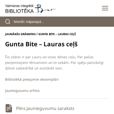
Skip
to
content
/
JAUNĀKĀS GRĀMATAS
GUNTA BITE – LAURAS CEĻŠ
Gunta Bite – Lauras ceļš
Šis stāsts ir par Lauru un viņas dzīves ceļu. Par pašas
pieņemtajiem lēmumiem un to sekām. Par spēju patstāvīgi
dzīvot sabiedrībā un aizstāvēt sevi.
Bibliotēkā pieejamie eksemplāri
Jaunieguvumu arhīvs
Pilns jaunieguvumu saraksts