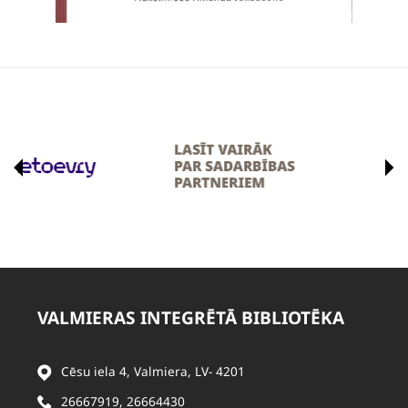
VALMIERAS INTEGRĒTĀ BIBLIOTĒKA
Cēsu iela 4, Valmiera, LV- 4201
26667919
,
26664430