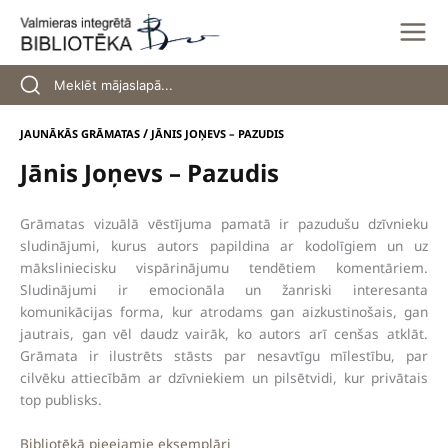
Skip
to
content
/
JAUNĀKĀS GRĀMATAS
JĀNIS JOŅEVS – PAZUDIS
Jānis Joņevs – Pazudis
Grāmatas vizuālā vēstījuma pamatā ir pazudušu dzīvnieku
sludinājumi, kurus autors papildina ar kodolīgiem un uz
māksliniecisku vispārinājumu tendētiem komentāriem.
Sludinājumi ir emocionāla un žanriski interesanta
komunikācijas forma, kur atrodams gan aizkustinošais, gan
jautrais, gan vēl daudz vairāk, ko autors arī cenšas atklāt.
Grāmata ir ilustrēts stāsts par nesavtīgu mīlestību, par
cilvēku attiecībām ar dzīvniekiem un pilsētvidi, kur privātais
top publisks.
Bibliotēkā pieejamie eksemplāri