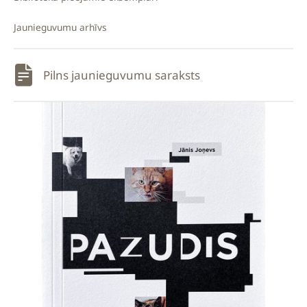
Jaunieguvumu arhīvs
Pilns jaunieguvumu saraksts