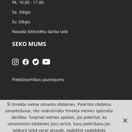
Pk. 10.00 - 17.00
Se. Slēgts
Sv. Slēgts
Novada bibliotēku darba laiki
SEKO MUMS
Piekļūstamības paziņojums
Šī tīmekļa vietne izmanto sīkdatnes. Piekrītot sīkdatņu
izmantošanai, tiks nodrošināta tīmekļa vietnes optimāla
© 2026 Valmieras novada pašvaldība
darbība. Turpinot vietnes apskati, jūs piekrītat, ka
izmantosim sīkdatnes jūsu ierīcē. Savu piekrišanu jūs
jebkurā laikā varat atsaukt, nodzēšot saglabātās