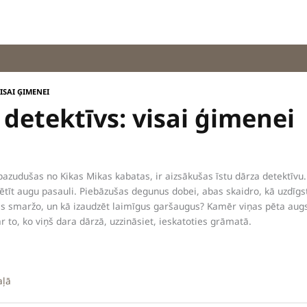
VISAI ĢIMENEI
 detektīvs: visai ģimenei
azudušas no Kikas Mikas kabatas, ir aizsākušas īstu dārza detektīvu.
tīt augu pasauli. Piebāzušas degunus dobei, abas skaidro, kā uzdīgst
es smaržo, un kā izaudzēt laimīgus garšaugus? Kamēr viņas pēta aug
r to, ko viņš dara dārzā, uzzināsiet, ieskatoties grāmatā.
aļā