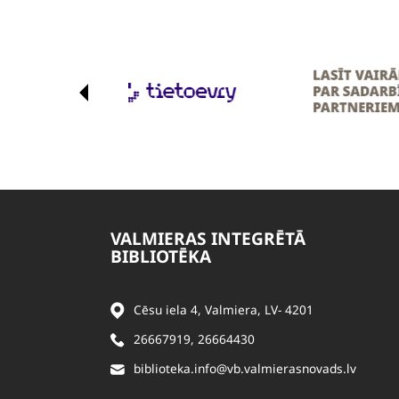
VALMIERAS INTEGRĒTĀ
BIBLIOTĒKA
Cēsu iela 4, Valmiera, LV- 4201
26667919
,
26664430
biblioteka.info@vb.valmierasnovads.lv