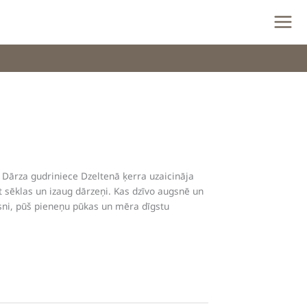
 Dārza gudriniece Dzeltenā ķerra uzaicināja
 sēklas un izaug dārzeņi. Kas dzīvo augsnē un
sni, pūš pieneņu pūkas un mēra dīgstu