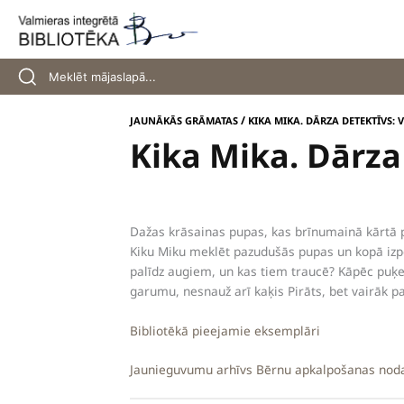
Skip
to
content
/
JAUNĀKĀS GRĀMATAS
KIKA MIKA. DĀRZA DETEKTĪVS: 
Kika Mika. Dārza
Dažas krāsainas pupas, kas brīnumainā kārtā p
Kiku Miku meklēt pazudušās pupas un kopā izpē
palīdz augiem, un kas tiem traucē? Kāpēc puķ
garumu, nesnauž arī kaķis Pirāts, bet vairāk pa
Bibliotēkā pieejamie eksemplāri
Jaunieguvumu arhīvs Bērnu apkalpošanas nod