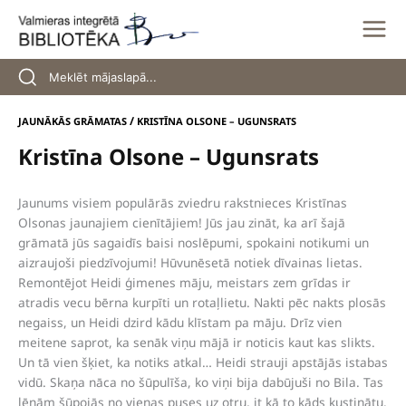
Skip
to
content
/
JAUNĀKĀS GRĀMATAS
KRISTĪNA OLSONE – UGUNSRATS
Kristīna Olsone – Ugunsrats
Jaunums visiem populārās zviedru rakstnieces Kristīnas
Olsonas jaunajiem cienītājiem! Jūs jau zināt, ka arī šajā
grāmatā jūs sagaidīs baisi noslēpumi, spokaini notikumi un
aizraujoši piedzīvojumi! Hūvunēsetā notiek dīvainas lietas.
Remontējot Heidi ģimenes māju, meistars zem grīdas ir
atradis vecu bērna kurpīti un rotaļlietu. Nakti pēc nakts plosās
negaiss, un Heidi dzird kādu klīstam pa māju. Drīz vien
meitene saprot, ka senāk viņu mājā ir noticis kaut kas slikts.
Un tā vien šķiet, ka notiks atkal… Heidi strauji apstājās istabas
vidū. Skaņa nāca no šūpulīša, ko viņi bija dabūjuši no Bila. Tas
lēnām šūpojās no vienas puses uz otru, it kā to kāds kustinātu.