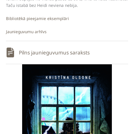
Taču istabā bez Heidi neviena nebija.
Bibliotēkā pieejamie eksemplāri
Jaunieguvumu arhīvs
Pilns jaunieguvumus saraksts