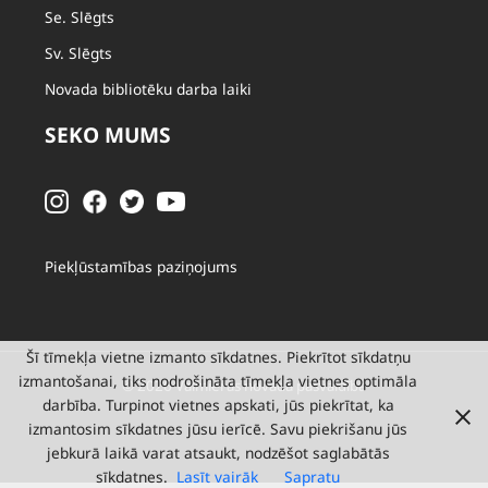
Se. Slēgts
Sv. Slēgts
Novada bibliotēku darba laiki
SEKO MUMS
Piekļūstamības paziņojums
Šī tīmekļa vietne izmanto sīkdatnes. Piekrītot sīkdatņu
izmantošanai, tiks nodrošināta tīmekļa vietnes optimāla
© 2026 Valmieras novada pašvaldība
darbība. Turpinot vietnes apskati, jūs piekrītat, ka
izmantosim sīkdatnes jūsu ierīcē. Savu piekrišanu jūs
jebkurā laikā varat atsaukt, nodzēšot saglabātās
sīkdatnes.
Lasīt vairāk
Sapratu