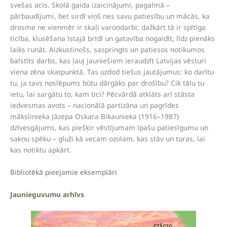
svešas acis. Skolā gaida izaicinājumi, pagalmā –
pārbaudījumi, bet sirdī viņš nes savu patiesību un mācās, ka
drosme ne vienmēr ir skaļi varoņdarbi; dažkārt tā ir spītīga
ticība, klusēšana īstajā brīdī un gatavība nogaidīt, līdz pienāks
laiks runāt. Aizkustinošs, saspringts un patiesos notikumos
balstīts darbs, kas ļauj jauniešiem ieraudzīt Latvijas vēsturi
viena zēna skatpunktā. Tas uzdod tiešus jautājumus: ko darītu
tu, ja tavs noslēpums būtu dārgāks par drošību? Cik tālu tu
ietu, lai sargātu to, kam tici? Pēcvārdā atklāts arī stāsta
iedvesmas avots – nacionālā partizāna un pagrīdes
mākslinieka Jāzepa Oskara Bikaunieka (1916–1987)
dzīvesgājums, kas piešķir vēstījumam īpašu patiesīgumu un
sakņu spēku – gluži kā vecam ozolam, kas stāv un turas, lai
kas notiktu apkārt.
Bibliotēkā pieejamie eksemplāri
Jaunieguvumu arhīvs