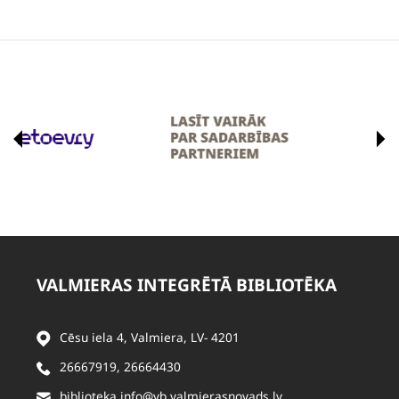
VALMIERAS INTEGRĒTĀ BIBLIOTĒKA
Cēsu iela 4, Valmiera, LV- 4201
26667919
,
26664430
biblioteka.info@vb.valmierasnovads.lv