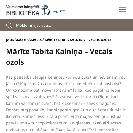
Skip
to
content
/
JAUNĀKĀS GRĀMATAS
MĀRĪTE TABITA KALNIŅA – VECAIS OZOLS
Mārīte Tabita Kalniņa – Vecais
ozols
Kas patiesībā slēpjas bēniņos, kur viss čukst un nevienam nav
jāzina? Kāpēc dažus datumus drīkst pieminēt tikai pusbalsī?
Un ko nozīmē būt “novembrēnam” laikā, kad pagalmā lepni
spīd sarkanas zvaigznes? Šis stāsts ved cauri brīžiem, kad
katram vārdam ir svars, bet klusēšanai – savs smagums.
Donāts aug pasaulē, kur slepeni signāli un aizslēgtas durvis ir
ikdiena. Kamēr tēvs ir tālu prom, viņa mājas bēniņi kļūst par
patvērumu – tur top kokgrebumi un gleznas, skan aizliegtas
melodijas un glabājas liecības, kurām nedrīkst pieskarties