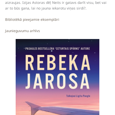
aizraujas. Izijas Astoras dēļ Neits ir gatavs darīt visu, bet vai
ar to būs gana, lai no jauna iekarotu viņas sirdi?.
Bibliotēkā pieejamie eksemplāri
Jaunieguvumu arhīvs