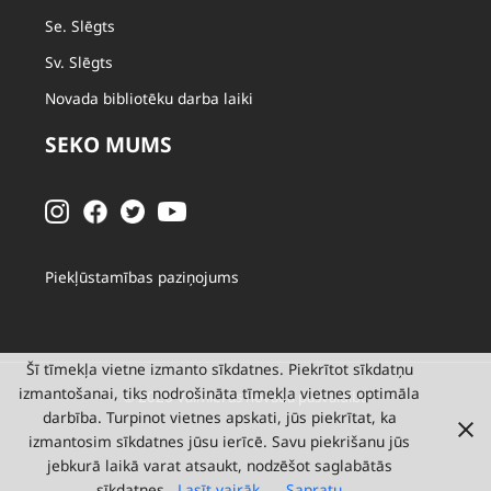
Se. Slēgts
Sv. Slēgts
Novada bibliotēku darba laiki
SEKO MUMS
Piekļūstamības paziņojums
Šī tīmekļa vietne izmanto sīkdatnes. Piekrītot sīkdatņu
izmantošanai, tiks nodrošināta tīmekļa vietnes optimāla
© 2026 Valmieras novada pašvaldība
darbība. Turpinot vietnes apskati, jūs piekrītat, ka
izmantosim sīkdatnes jūsu ierīcē. Savu piekrišanu jūs
jebkurā laikā varat atsaukt, nodzēšot saglabātās
sīkdatnes.
Lasīt vairāk
Sapratu