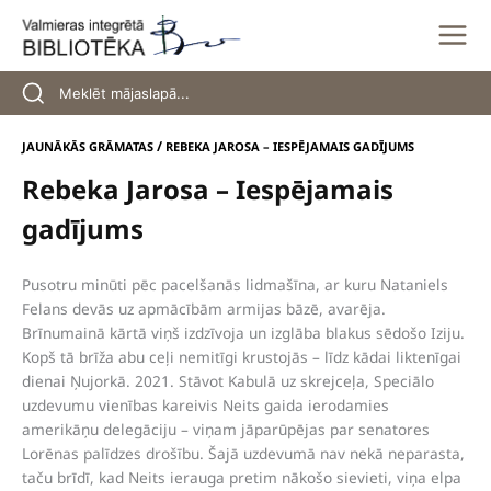
Skip
to
content
/
JAUNĀKĀS GRĀMATAS
REBEKA JAROSA – IESPĒJAMAIS GADĪJUMS
Rebeka Jarosa – Iespējamais
gadījums
Pusotru minūti pēc pacelšanās lidmašīna, ar kuru Nataniels
Felans devās uz apmācībām armijas bāzē, avarēja.
Brīnumainā kārtā viņš izdzīvoja un izglāba blakus sēdošo Iziju.
Kopš tā brīža abu ceļi nemitīgi krustojās – līdz kādai liktenīgai
dienai Ņujorkā. 2021. Stāvot Kabulā uz skrejceļa, Speciālo
uzdevumu vienības kareivis Neits gaida ierodamies
amerikāņu delegāciju – viņam jāparūpējas par senatores
Lorēnas palīdzes drošību. Šajā uzdevumā nav nekā neparasta,
taču brīdī, kad Neits ierauga pretim nākošo sievieti, viņa elpa