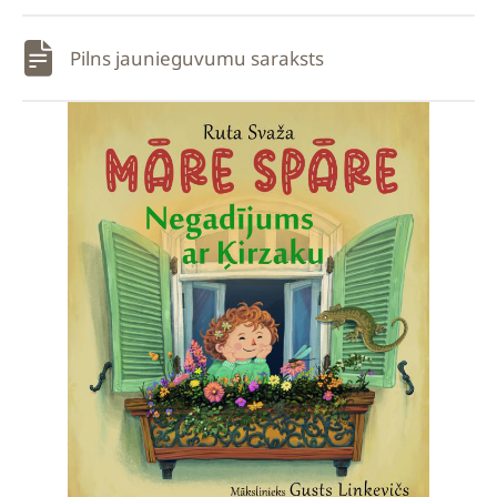
Pilns jaunieguvumu saraksts