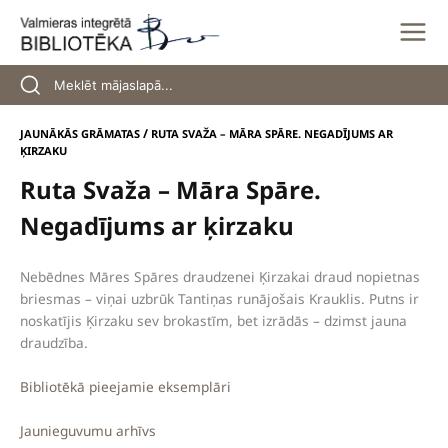
Skip
to
content
/
JAUNĀKĀS GRĀMATAS
RUTA SVAŽA – MĀRA SPĀRE. NEGADĪJUMS AR
ĶIRZAKU
Ruta Svaža – Māra Spāre.
Negadījums ar ķirzaku
Nebēdnes Māres Spāres draudzenei Ķirzakai draud nopietnas
briesmas – viņai uzbrūk Tantiņas runājošais Krauklis. Putns ir
noskatījis Ķirzaku sev brokastīm, bet izrādās – dzimst jauna
draudzība.
Bibliotēkā pieejamie eksemplāri
Jaunieguvumu arhīvs