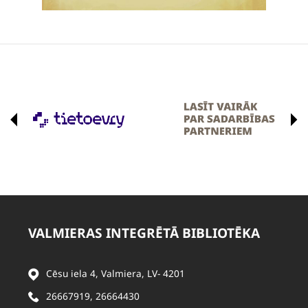
VALMIERAS INTEGRĒTĀ BIBLIOTĒKA
Cēsu iela 4, Valmiera, LV- 4201
26667919
,
26664430