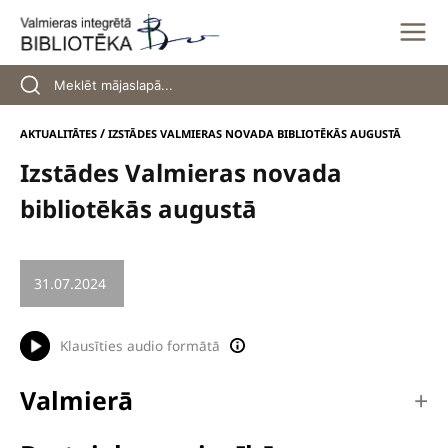
Skip
to
content
/
AKTUALITĀTES
IZSTĀDES VALMIERAS NOVADA BIBLIOTĒKĀS AUGUSTĀ
Izstādes Valmieras novada
bibliotēkās augustā
31.07.2024
/
IZSTĀDE
Klausīties audio formātā
Valmierā