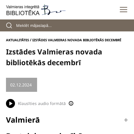
Skip
to
content
/
AKTUALITĀTES
IZSTĀDES VALMIERAS NOVADA BIBLIOTĒKĀS DECEMBRĪ
Izstādes Valmieras novada
bibliotēkās decembrī
02.12.2024
/
KULTŪRA
Klausīties audio formātā
Valmierā