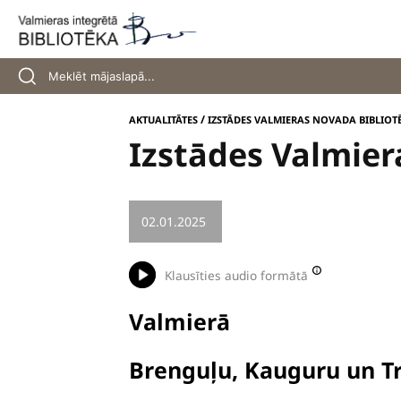
Skip
to
content
/
AKTUALITĀTES
IZSTĀDES VALMIERAS NOVADA BIBLIOT
Izstādes Valmier
02.01.2025
/
IZSTĀDE
Klausīties audio formātā
Valmierā
Brenguļu, Kauguru un Tr