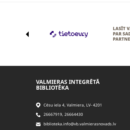
VALMIERAS INTEGRĒTĀ
BIBLIOTĒKA
Cēsu iela 4, Valmiera, LV- 4201
26667919
,
26664430
biblioteka.info@vb.valmierasnovads.lv