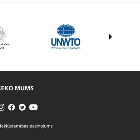
SEKO MUMS
iekļūstamības paziņojums