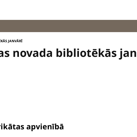
ĒKĀS JANVĀRĪ
as novada bibliotēkās jan
ikātas apvienībā