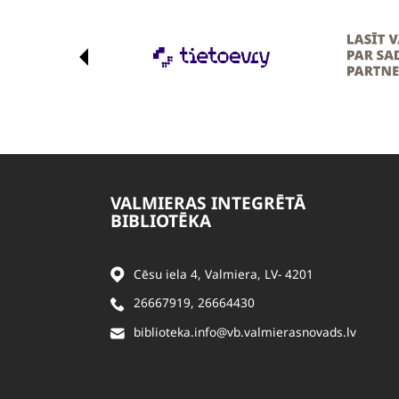
VALMIERAS INTEGRĒTĀ
BIBLIOTĒKA
Cēsu iela 4, Valmiera, LV- 4201
26667919
,
26664430
biblioteka.info@vb.valmierasnovads.lv