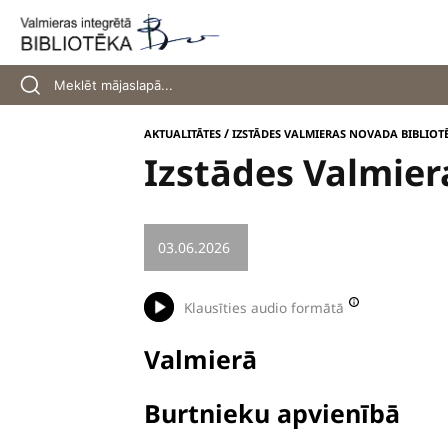
Skip
to
content
/
AKTUALITĀTES
IZSTĀDES VALMIERAS NOVADA BIBLIOTĒ
Izstādes Valmier
03.06.2026
/
IZSTĀDE
Klausīties audio formātā
Valmierā
Burtnieku apvienībā