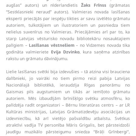
augšas” autors) un nīderlandietis
Žaks Frīnss
(grāmatas
“Sestklasnieki neraud” autors). Valmieras novada lasīšanas
eksperti priecājās par iespēju tikties ar savu izvēlēto grāmatu
autoriem, tulkotājiem un ilustratoriem un pasniedza tiem
nelielus suvenīrus no Valmieras. Priecājāmies arī par to, ka
starp Latvijas vēsturisko novadu bibliotekāru nosauktajiem
palīgiem –
Lasīšanas vēstnešiem
– no Vidzemes novada tika
godināta valmieriete
Evija Dzvinko
, kura saņēma atzinības
rakstu un grāmatu dāvinājumu.
Lielie lasīšanas svētki bija izdevušies – tā atzina visi brauciena
dalībnieki, jo vairāki no tiem pirmo reizi pabija Latvijas
Nacionālajā bibliotēkā, ieraudzīja Rīgas panorāmu no
Gaismas pils augstumiem un tikās ar iemīļoto grāmatu
autoriem. Mēs izbaudījām brīnišķīgo svētku atmosfēru, ko
palīdzēja radīt organizatori – Bērnu literatūras centrs – ar LR
Kultūras ministrijas, Latvijas Grāmatizdevēju asociācijas un
izdevniecību, kā arī vietējo pašvaldību atbalstu. Svētkus
atraktīvi vadīja TV personība Māris Grigalis, bet pārsteidzoši
jaudīgu muzikālo pārsteigumu sniedza “Brāļi Grīnbergi”,