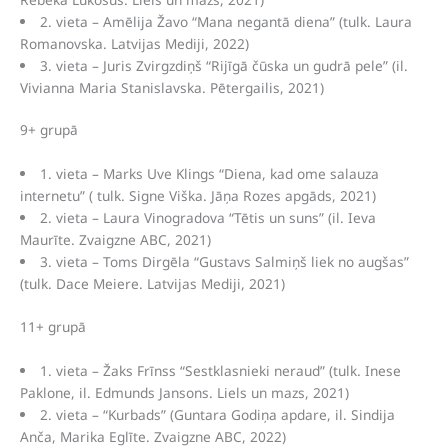
2. vieta – Amēlija Žavo “Mana negantā diena” (tulk. Laura
Romanovska. Latvijas Mediji, 2022)
3. vieta – Juris Zvirgzdiņš “Rijīgā čūska un gudrā pele” (il.
Vivianna Maria Stanislavska. Pētergailis, 2021)
9+ grupā
1. vieta – Marks Uve Klings “Diena, kad ome salauza
internetu” ( tulk. Signe Viška. Jāņa Rozes apgāds, 2021)
2. vieta – Laura Vinogradova “Tētis un suns” (il. Ieva
Maurīte. Zvaigzne ABC, 2021)
3. vieta – Toms Dirgēla “Gustavs Salmiņš liek no augšas”
(tulk. Dace Meiere. Latvijas Mediji, 2021)
11+ grupā
1. vieta – Žaks Frīnss “Sestklasnieki neraud” (tulk. Inese
Paklone, il. Edmunds Jansons. Liels un mazs, 2021)
2. vieta – “Kurbads” (Guntara Godiņa apdare, il. Sindija
Anča, Marika Eglīte. Zvaigzne ABC, 2022)