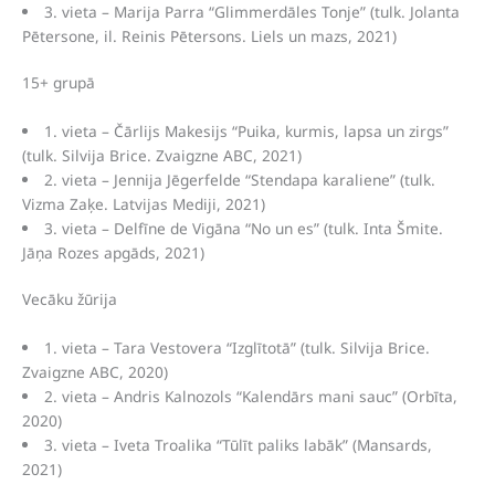
3. vieta – Marija Parra “Glimmerdāles Tonje” (tulk. Jolanta
Pētersone, il. Reinis Pētersons. Liels un mazs, 2021)
15+ grupā
1. vieta – Čārlijs Makesijs “Puika, kurmis, lapsa un zirgs”
(tulk. Silvija Brice. Zvaigzne ABC, 2021)
2. vieta – Jennija Jēgerfelde “Stendapa karaliene” (tulk.
Vizma Zaķe. Latvijas Mediji, 2021)
3. vieta – Delfīne de Vigāna “No un es” (tulk. Inta Šmite.
Jāņa Rozes apgāds, 2021)
Vecāku žūrija
1. vieta – Tara Vestovera “Izglītotā” (tulk. Silvija Brice.
Zvaigzne ABC, 2020)
2. vieta – Andris Kalnozols “Kalendārs mani sauc” (Orbīta,
2020)
3. vieta – Iveta Troalika “Tūlīt paliks labāk” (Mansards,
2021)