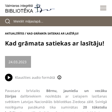
Skip
to
content
/
AKTUALITĀTES
KAD GRĀMATA SATIEKAS AR LASĪTĀJU!
Kad grāmata satiekas ar lasītāju!
24.03.2023
/
BĒRNI UN JAUNIEŠI
Klausīties audio formātā
Pavasara brīvlaiks
Bērnu, jauniešu un vecāku
žūrijas
dalībniekiem noslēdzās ar Lielajiem lasīšanas
svētkiem Latvijas Nacionālās bibliotēkas Ziedoņa zālē. Svinīgā
noslēguma pasākumā tika suminātas
20 tūkstošu