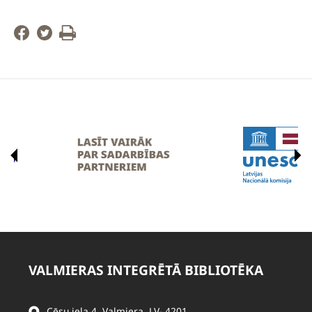
VALMIERAS INTEGRĒTĀ BIBLIOTĒKA
Cēsu iela 4, Valmiera, LV- 4201