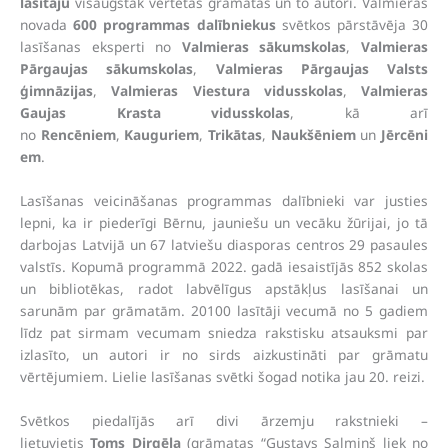
lasītāju
visaugstāk vērtētās grāmatas un to autori. Valmieras
novada
600 programmas dalībniekus
svētkos pārstāvēja 30
lasīšanas eksperti no
Valmieras sākumskolas
,
Valmieras
Pārgaujas sākumskolas
,
Valmieras Pārgaujas Valsts
ģimnāzijas
,
Valmieras Viestura vidusskolas
,
Valmieras
Gaujas Krasta vidusskolas
, kā arī
no
Rencēniem
,
Kauguriem
,
Trikātas
,
Naukšēniem
un
Jērcēni
em
.
Lasīšanas veicināšanas programmas dalībnieki var justies
lepni, ka ir piederīgi Bērnu, jauniešu un vecāku žūrijai, jo tā
darbojas Latvijā un 67 latviešu diasporas centros 29 pasaules
valstīs. Kopumā programmā 2022. gadā iesaistījās 852 skolas
un bibliotēkas, radot labvēlīgus apstākļus lasīšanai un
sarunām par grāmatām. 20100 lasītāji vecumā no 5 gadiem
līdz pat sirmam vecumam sniedza rakstisku atsauksmi par
izlasīto, un autori ir no sirds aizkustināti par grāmatu
vērtējumiem. Lielie lasīšanas svētki šogad notika jau 20. reizi.
Svētkos piedalījās arī divi ārzemju rakstnieki –
lietuvietis
Toms Dirgēla
(grāmatas “Gustavs Salmiņš liek no