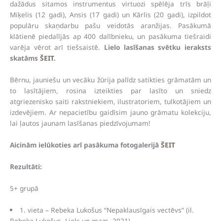
dažādus sitamos instrumentus virtuozi spēlēja trīs brāļi
Miķelis (12 gadi), Ansis (17 gadi) un Kārlis (20 gadi), izpildot
populāru skaņdarbu pašu veidotās aranžijas. Pasākumā
klātienē piedalījās ap 400 dalībnieku, un pasākuma tiešraidi
varēja vērot arī tiešsaistē.
Lielo lasīšanas svētku ieraksts
skatāms
ŠEIT
.
Bērnu, jauniešu un vecāku žūrija palīdz satikties grāmatām un
to lasītājiem, rosina izteikties par lasīto un sniedz
atgriezenisko saiti rakstniekiem, ilustratoriem, tulkotājiem un
izdevējiem. Ar nepacietību gaidīsim jauno grāmatu kolekciju,
lai ļautos jaunam lasīšanas piedzīvojumam!
Aicinām ielūkoties arī pasākuma fotogalerijā
ŠEIT
Rezultāti:
5+ grupā
1. vieta – Rebeka Lukošus “Nepaklausīgais vectēvs” (il.
Rebeka Lukošus. Liels un mazs, 2021)