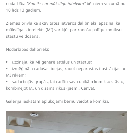
nodarbība
“Komikss ar mākslīgo intelektu”
bērniem vecumā no
10 līdz 13 gadiem.
Ziemas brīvlaika aktivitātes ietvaros dalībnieki iepazina, kā
mākslīgais intelekts (MI) var kļūt par radošu palīgu komiksu
stāstu veidošanā.
Nodarbības dalībnieki:
uzzināja, kā MI ģenerē attēlus un stāstus;
izmēģināja radošas idejas, radot neparastas ilustrācijas ar
MI rīkiem;
sadarbojās grupās, lai radītu savu unikālo komiksu stāstu,
kombinējot MI un dizaina rīkus (piem., Canva).
Galerijā ieskatam aplūkojami bērnu veidotie komiksi.