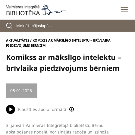
Skip
to
content
/
AKTUALITĀTES
KOMIKSS AR MĀKSLĪGO INTELEKTU – BRĪVLAIKA
PIEDZĪVOJUMS BĒRNIEM
Komikss ar mākslīgo intelektu –
brīvlaika piedzīvojums bērniem
05.01.2026
/
BĒRNI UN JAUNIEŠI
Klausīties audio formātā
3. janvārī Valmieras Integrētajā bibliotēkā, Bērnu
apkalpošanas nodaļā, norisinājās radoša un izzinoša