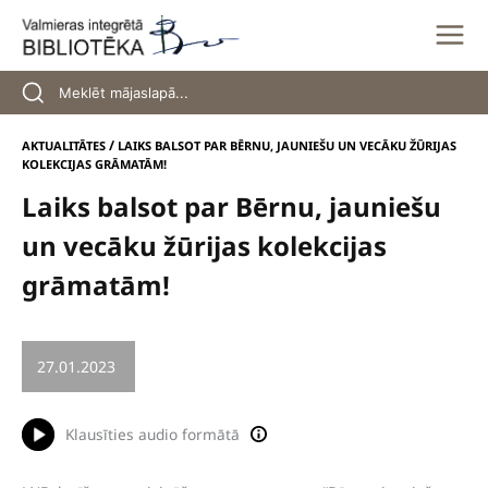
Skip
to
content
/
AKTUALITĀTES
LAIKS BALSOT PAR BĒRNU, JAUNIEŠU UN VECĀKU ŽŪRIJAS
KOLEKCIJAS GRĀMATĀM!
Laiks balsot par Bērnu, jauniešu
un vecāku žūrijas kolekcijas
grāmatām!
27.01.2023
/
BĒRNI UN JAUNIEŠI
Klausīties audio formātā