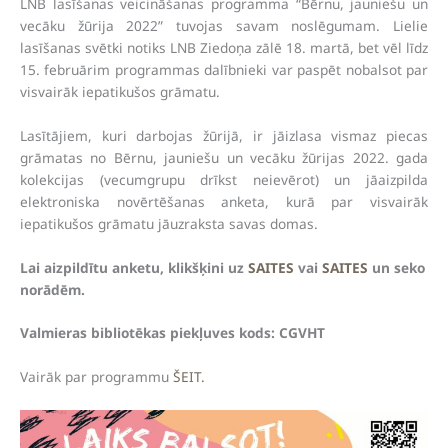
LNB lasīšanas veicināšanas programma “Bērnu, jauniešu un
vecāku žūrija 2022” tuvojas savam noslēgumam. Lielie
lasīšanas svētki notiks LNB Ziedoņa zālē 18. martā, bet vēl līdz
15. februārim programmas dalībnieki var paspēt nobalsot par
visvairāk iepatikušos grāmatu.
Lasītājiem, kuri darbojas žūrijā, ir jāizlasa vismaz piecas
grāmatas no Bērnu, jauniešu un vecāku žūrijas 2022. gada
kolekcijas (vecumgrupu drīkst neievērot) un jāaizpilda
elektroniska novērtēšanas anketa, kurā par visvairāk
iepatikušos grāmatu jāuzraksta savas domas.
Lai aizpildītu anketu, klikšķini uz
SAITES
vai
SAITES
un seko
norādēm.
Valmieras bibliotēkas piekļuves kods: CGVHT
Vairāk par programmu
ŠEIT.