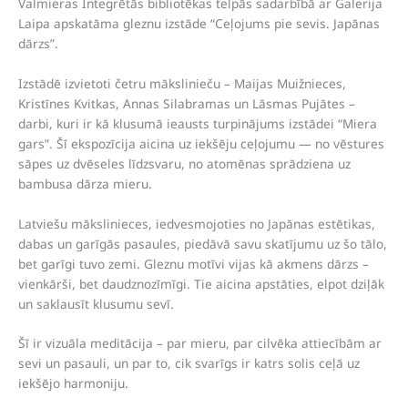
Valmieras Integrētās bibliotēkas telpās sadarbībā ar Galerija
Laipa apskatāma gleznu izstāde “Ceļojums pie sevis. Japānas
dārzs”.
Izstādē izvietoti četru mākslinieču – Maijas Muižnieces,
Kristīnes Kvitkas, Annas Silabramas un Lāsmas Pujātes –
darbi, kuri ir kā klusumā ieausts turpinājums izstādei “Miera
gars”. Šī ekspozīcija aicina uz iekšēju ceļojumu — no vēstures
sāpes uz dvēseles līdzsvaru, no atomēnas sprādziena uz
bambusa dārza mieru.
Latviešu mākslinieces, iedvesmojoties no Japānas estētikas,
dabas un garīgās pasaules, piedāvā savu skatījumu uz šo tālo,
bet garīgi tuvo zemi. Gleznu motīvi vijas kā akmens dārzs –
vienkārši, bet daudznozīmīgi. Tie aicina apstāties, elpot dziļāk
un saklausīt klusumu sevī.
Šī ir vizuāla meditācija – par mieru, par cilvēka attiecībām ar
sevi un pasauli, un par to, cik svarīgs ir katrs solis ceļā uz
iekšējo harmoniju.