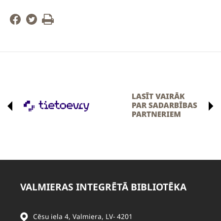
VALMIERAS INTEGRĒTĀ BIBLIOTĒKA
Cēsu iela 4, Valmiera, LV- 4201