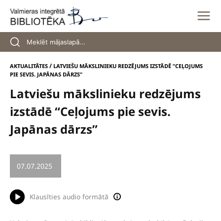
Skip
to
content
/
AKTUALITĀTES
LATVIEŠU MĀKSLINIEKU REDZĒJUMS IZSTĀDĒ “CEĻOJUMS
PIE SEVIS. JAPĀNAS DĀRZS”
Latviešu mākslinieku redzējums
izstādē “Ceļojums pie sevis.
Japānas dārzs”
07.07.2025
/
IZSTĀDE
Klausīties audio formātā