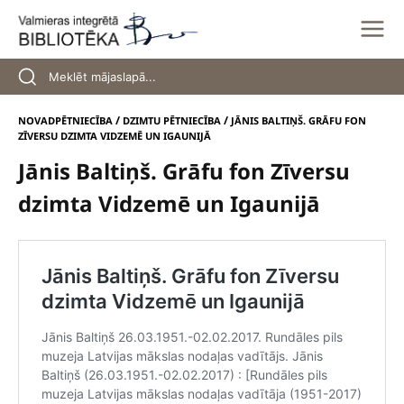
Skip
to
content
/
/
NOVADPĒTNIECĪBA
DZIMTU PĒTNIECĪBA
JĀNIS BALTIŅŠ. GRĀFU FON
ZĪVERSU DZIMTA VIDZEMĒ UN IGAUNIJĀ
Jānis Baltiņš. Grāfu fon Zīversu
dzimta Vidzemē un Igaunijā