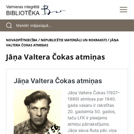
Skip
to
content
/
/
NOVADPĒTNIECĪBA
NEPUBLICĒTIE MATERIĀLI UN ROKRAKSTI
JĀŅA
VALTERA ČOKAS ATMIŅAS
Jāņa Valtera Čokas atmiņas