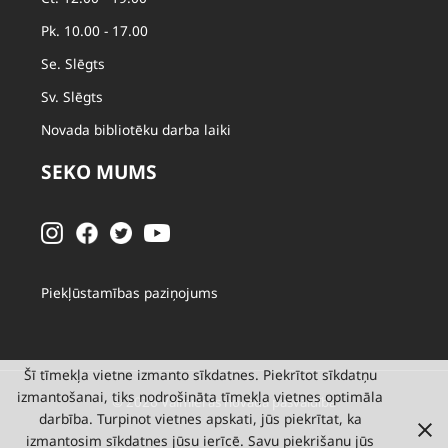
Pk. 10.00 - 17.00
Se. Slēgts
Sv. Slēgts
Novada bibliotēku darba laiki
SEKO MUMS
Piekļūstamības paziņojums
Šī tīmekļa vietne izmanto sīkdatnes. Piekrītot sīkdatņu
izmantošanai, tiks nodrošināta tīmekļa vietnes optimāla
© 2026 Valmieras novada pašvaldība
darbība. Turpinot vietnes apskati, jūs piekrītat, ka
izmantosim sīkdatnes jūsu ierīcē. Savu piekrišanu jūs