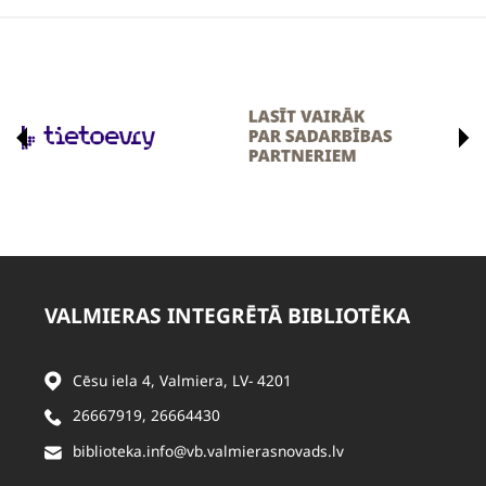
VALMIERAS INTEGRĒTĀ BIBLIOTĒKA
Cēsu iela 4, Valmiera, LV- 4201
26667919
,
26664430
biblioteka.info@vb.valmierasnovads.lv