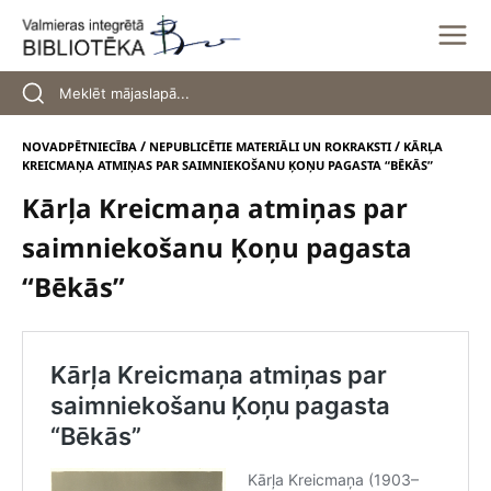
Skip
to
content
/
/
NOVADPĒTNIECĪBA
NEPUBLICĒTIE MATERIĀLI UN ROKRAKSTI
KĀRĻA
KREICMAŅA ATMIŅAS PAR SAIMNIEKOŠANU ĶOŅU PAGASTA “BĒKĀS”
Kārļa Kreicmaņa atmiņas par
saimniekošanu Ķoņu pagasta
“Bēkās”