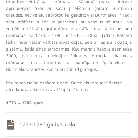
draudzes vizitācijas grāmatas. Sākumā mana interese
aprobežojās tikai ar savu priekšteču gaitām Burtnieku
draudzē, bet vēlāk, saprotot, ka gandrīz visi Burtniekos ir radi,
sāku atšifrēt, tulkot un pārrakstīt jau veselus sējumus. No
zemāk minētajām grāmatām norakstītas divu laika periodu
grāmatas: no 1773. – 1786. un 1840. – 1860. gadam. Katram
laika inetervālam veltītas divas daļas. Šeit arī esmu izklāstījis
sistēmu, kādā ziņas atrodamas. Kad mans ciltskoks sasniedza
3000, pētījumus mazināju. Sākoties Atmodai, baznīcas
grāmatas tika atgrieztas to likumīgajam īpašniekam –
Burtnieku draudzei, kur tā arī šobrīd glabājas.
Pēc manā rīcībā esošām ziņām, Burtnieku draudzē šobrīd
atrodamas sekojošas vizitāciju grāmatas:
1773. – 1786.
gads,
1773-1786.gads 1.daļa