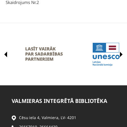
Skaidrojums Nr.2
VALMIERAS INTEGRĒTĀ BIBLIOTĒKA
Cēsu iela 4, Valmiera, LV- 4201
26667919
,
26664430