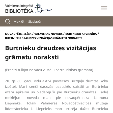
Skip
to
content
/
/
/
NOVADPĒTNIECĪBA
VALMIERAS NOVADS
BURTNIEKU APVIENĪBA
BURTNIEKU DRAUDZES VIZITĀCIJAS GRĀMATU NORAKSTI
Burtnieku draudzes vizitācijas
grāmatu noraksti
(Precīzi tulkjot no vācu v. Māju pārraudzības grāmata)
20. gs 80. gadu vidū aktīvi pievērsos Birzgaļu dzimtas koka
izpētei. Mani senči daudzās paaudzēs saistīti ar Burtnieku
ezera apkaimi un piederējuši pie Burtnieku draudzes. Tādēļ
meklējumi noveda mani pie novadpētnieka Laimoņa
Liepnieka. Tolaik Valmieras Novadpētniecības muzeja
līdzstrādnieka L. Liepnieks man uzticēja dažas Burtnieku