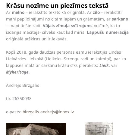
Krāsu nozīme un piezīmes tekstā
Ar
melno
– ierakstīts teksts kā oriģinālā. Ar
zilo
– ierakstīti
mani papildinājumi no citām lapām un grāmatām, ar
sarkano
– mani tiešie radi.
Vājais zīmuļa svītrojums
nozīmē, ka to
izdarījis mācītājs- cilvēks kaut kad miris.
Lappušu numerācija
oriģinālā atšķiras un ir iekavās.
Kopš 2018. gada daudzas personas esmu ierakstījis Lindas
Lielvārdes Lielkokā (Lielkoks- Strengu radi un kaimiņi), par ko
lappuses malā ar sarkanu krāsu sīks pieraksts:
Lielk.
vai
Myheritage.
Andrejs Birzgalis
tlr. 26350038
e-pasts:
birzgalis.andrejs@inbox.lv