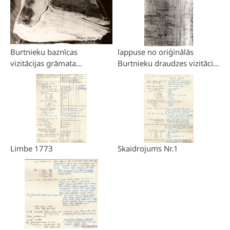
Burtnieku baznīcas
lappuse no oriģinālās
vizitācijas grāmata
Burtnieku draudzes vizitāciju
1773.-1786. Foto: A.
grāmatas 1773 foto no
Birzgalis 20.gs. 80. gadu
A.Birzgaļa arhīva
vidus.
Limbe 1773
Skaidrojums Nr.1