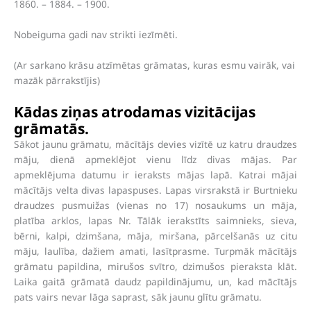
1860. – 1884. – 1900.
Nobeiguma gadi nav strikti iezīmēti.
(Ar sarkano krāsu atzīmētas grāmatas, kuras esmu vairāk, vai
mazāk pārrakstījis)
Kādas ziņas atrodamas vizitācijas
grāmatās.
Sākot jaunu grāmatu, mācītājs devies vizītē uz katru draudzes
māju, dienā apmeklējot vienu līdz divas mājas. Par
apmeklējuma datumu ir ieraksts mājas lapā. Katrai mājai
mācītājs velta divas lapaspuses. Lapas virsrakstā ir Burtnieku
draudzes pusmuižas (vienas no 17) nosaukums un māja,
platība arklos, lapas Nr. Tālāk ierakstīts saimnieks, sieva,
bērni, kalpi, dzimšana, māja, miršana, pārcelšanās uz citu
māju, laulība, dažiem amati, lasītprasme. Turpmāk mācītājs
grāmatu papildina, mirušos svītro, dzimušos pieraksta klāt.
Laika gaitā grāmatā daudz papildinājumu, un, kad mācītājs
pats vairs nevar lāga saprast, sāk jaunu glītu grāmatu.