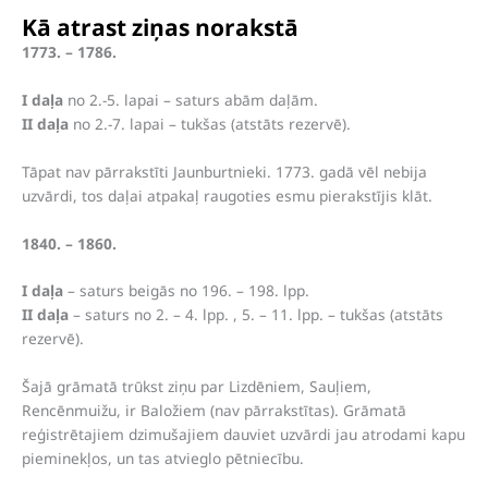
Kā atrast ziņas norakstā
1773. – 1786.
I daļa
no 2.-5. lapai – saturs abām daļām.
II daļa
no 2.-7. lapai – tukšas (atstāts rezervē).
Tāpat nav pārrakstīti Jaunburtnieki. 1773. gadā vēl nebija
uzvārdi, tos daļai atpakaļ raugoties esmu pierakstījis klāt.
1840. – 1860.
I daļa
– saturs beigās no 196. – 198. lpp.
II daļa
– saturs no 2. – 4. lpp. , 5. – 11. lpp. – tukšas (atstāts
rezervē).
Šajā grāmatā trūkst ziņu par Lizdēniem, Sauļiem,
Rencēnmuižu, ir Baložiem (nav pārrakstītas). Grāmatā
reģistrētajiem dzimušajiem dauviet uzvārdi jau atrodami kapu
pieminekļos, un tas atvieglo pētniecību.