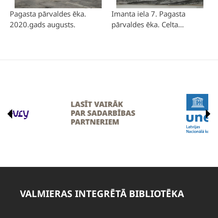
Pagasta pārvaldes ēka.
Imanta iela 7. Pagasta
2020.gads augusts.
pārvaldes ēka. Celta
1982.gadā. 2020.gada
janvārī bibliotēka pārceļās
uz pagasta pašvaldības ēku,
kur tiek iekārtota divos
nelielos kabinetos un
noliktavā.
VALMIERAS INTEGRĒTĀ BIBLIOTĒKA