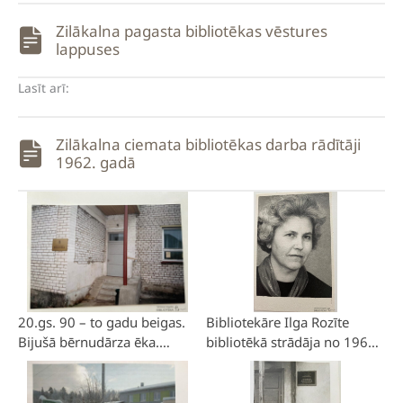
Zilākalna pagasta bibliotēkas vēstures
lappuses
Lasīt arī:
Zilākalna ciemata bibliotēkas darba rādītāji
1962. gadā
20.gs. 90 – to gadu beigas.
Bibliotekāre Ilga Rozīte
Bijušā bērnudārza ēka.
bibliotēkā strādāja no 1964.
Bibliotēkas ieeja. Ēka celta
gada marta līdz 1988. gada
1961.gadā.
1. jūlijam