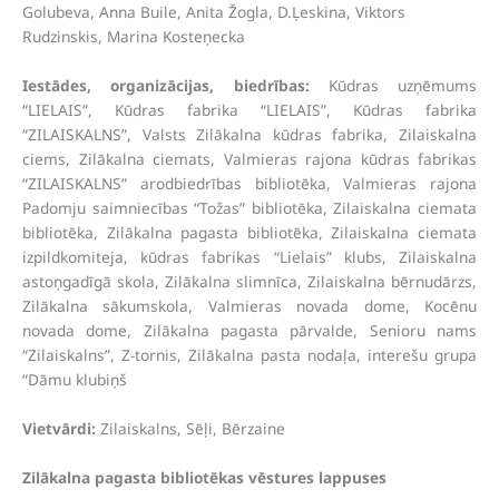
Golubeva, Anna Buile, Anita Žogla, D.Ļeskina, Viktors
Rudzinskis, Marina Kosteņecka
Iestādes, organizācijas, biedrības:
Kūdras uzņēmums
“LIELAIS”, Kūdras fabrika “LIELAIS”, Kūdras fabrika
“ZILAISKALNS”, Valsts Zilākalna kūdras fabrika, Zilaiskalna
ciems, Zilākalna ciemats, Valmieras rajona kūdras fabrikas
“ZILAISKALNS” arodbiedrības bibliotēka, Valmieras rajona
Padomju saimniecības “Tožas” bibliotēka, Zilaiskalna ciemata
bibliotēka, Zilākalna pagasta bibliotēka, Zilaiskalna ciemata
izpildkomiteja, kūdras fabrikas “Lielais” klubs, Zilaiskalna
astoņgadīgā skola, Zilākalna slimnīca, Zilaiskalna bērnudārzs,
Zilākalna sākumskola, Valmieras novada dome, Kocēnu
novada dome, Zilākalna pagasta pārvalde, Senioru nams
“Zilaiskalns”, Z-tornis, Zilākalna pasta nodaļa, interešu grupa
“Dāmu klubiņš
Vietvārdi:
Zilaiskalns, Sēļi, Bērzaine
Zilākalna pagasta bibliotēkas vēstures lappuses