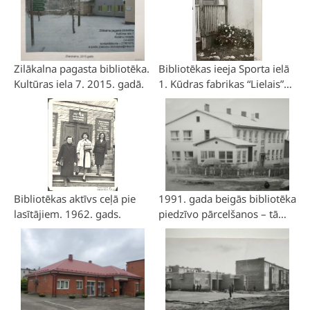
Zilākalna pagasta bibliotēka.
Bibliotēkas ieeja Sporta ielā
Kultūras iela 7. 2015. gadā.
1. Kūdras fabrikas “Lielais”
klubs. Ēka celta 1958.gadā.
Nojaukta 1990.gadā.
Bibliotēkas aktīvs ceļā pie
1991. gada beigās bibliotēka
lasītājiem. 1962. gads.
piedzīvo pārcelšanos – tā
tiek izvietota pašvaldībai
piederošās telpās, bijušā
bērnudārza ēkas pirmajā
stāvā.