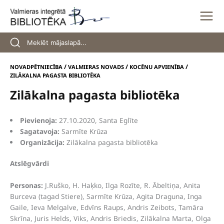
Skip
to
content
/
/
/
NOVADPĒTNIECĪBA
VALMIERAS NOVADS
KOCĒNU APVIENĪBA
ZILĀKALNA PAGASTA BIBLIOTĒKA
Zilākalna pagasta bibliotēka
Pievienoja:
27.10.2020, Santa Eglīte
Sagatavoja:
Sarmīte Krūza
Organizācija:
Zilākalna pagasta bibliotēka
Atslēgvārdi
Personas:
J.Ruško, H. Haķko, Ilga Rozīte, R. Ābeltiņa, Anita
Burceva (tagad Stiere), Sarmīte Krūza, Agita Draguna, Inga
Gaile, Ieva Melgalve, Edvīns Raups, Andris Zeibots, Tamāra
Skrīna, Juris Helds, Viks, Andris Briedis, Zilākalna Marta, Olga