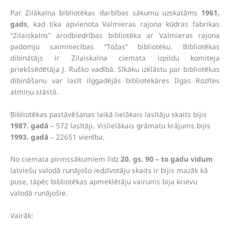
Par Zilākalna bibliotēkas darbības sākumu uzskatāms
1961.
gads
, kad tika apvienota Valmieras rajona kūdras fabrikas
“Zilaiskalns” arodbiedrības bibliotēka ar Valmieras rajona
padomju saimniecības “Tožas” bibliotēku. Bibliotēkas
dibinātājs ir Zilaiskalna ciemata izpildu komiteja
priekšsēdētāja J. Ruško vadībā. Sīkāku izklāstu par bibliotēkas
dibināšanu var lasīt ilggadējās bibliotekāres Ilgas Rozītes
atmiņu stāstā.
Bibliotēkas pastāvēšanas laikā lielākais lasītāju skaits bijis
1987. gadā
– 572 lasītāji. Vislielākais grāmatu krājums bijis
1993. gadā
– 22651 vienība.
No ciemata pirmssākumiem līdz
20. gs. 90 – to gadu vidum
latviešu valodā runājošo iedzīvotāju skaits ir bijis mazāk kā
puse, tāpēc bibliotēkas apmeklētāju vairums bija krievu
valodā runājošie.
Vairāk: