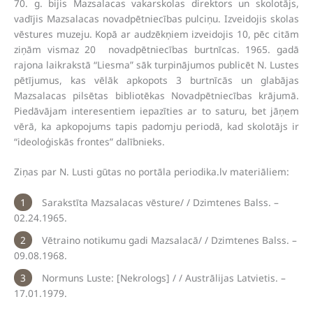
70. g. bijis Mazsalacas vakarskolas direktors un skolotājs,
vadījis Mazsalacas novadpētniecības pulciņu. Izveidojis skolas
vēstures muzeju. Kopā ar audzēkņiem izveidojis 10, pēc citām
ziņām vismaz 20 novadpētniecības burtnīcas. 1965. gadā
rajona laikrakstā “Liesma” sāk turpinājumos publicēt N. Lustes
pētījumus, kas vēlāk apkopots 3 burtnīcās un glabājas
Mazsalacas pilsētas bibliotēkas Novadpētniecības krājumā.
Piedāvājam interesentiem iepazīties ar to saturu, bet jāņem
vērā, ka apkopojums tapis padomju periodā, kad skolotājs ir
“ideoloģiskās frontes” dalībnieks.
Ziņas par N. Lusti gūtas no portāla periodika.lv materiāliem:
Sarakstīta Mazsalacas vēsture/ / Dzimtenes Balss. –
02.24.1965.
Vētraino notikumu gadi Mazsalacā/ / Dzimtenes Balss. –
09.08.1968.
Normuns Luste: [Nekrologs] / / Austrālijas Latvietis. –
17.01.1979.