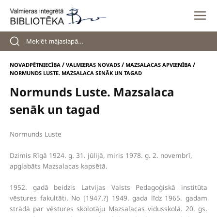
Skip
to
content
/
/
/
NOVADPĒTNIECĪBA
VALMIERAS NOVADS
MAZSALACAS APVIENĪBA
NORMUNDS LUSTE. MAZSALACA SENĀK UN TAGAD
Normunds Luste. Mazsalaca
senāk un tagad
Normunds Luste
Dzimis Rīgā 1924. g. 31. jūlijā, miris 1978. g. 2. novembrī,
apglabāts Mazsalacas kapsētā.
1952. gadā beidzis Latvijas Valsts Pedagoģiskā institūta
vēstures fakultāti. No [1947.?] 1949. gada līdz 1965. gadam
strādā par vēstures skolotāju Mazsalacas vidusskolā. 20. gs.