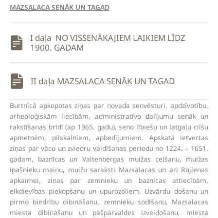
MAZSALACA SENĀK UN TAGAD
I daļa NO VISSENĀKAJIEM LAIKIEM LĪDZ
1900. GADAM
II daļa MAZSALACA SENĀK UN TAGAD
Burtnīcā apkopotas ziņas par novada senvēsturi, apdzīvotību,
arheoloģiskām liecībām, administratīvo dalījumu senāk un
rakstīšanas brīdī (ap 1965. gadu), seno lībiešu un latgaļu cilšu
apmetnēm, pilskalniem, apbedījumiem. Apskatā ietvertas
ziņas par vācu un zviedru valdīšanas periodu no 1224. – 1651.
gadam, baznīcas un Valtenbergas muižas celšanu, muižas
īpašnieku maiņu, muižu saraksti Mazsalacas un arī Rūjienas
apkaimei, ziņas par zemnieku un baznīcas attiecībām,
elkdievības piekopšanu un upurozoliem. Uzvārdu došanu un
pirmo biedrību dibināšanu, zemnieku sodīšanu, Mazsalacas
miesta dibināšanu un pašpārvaldes izveidošanu, miesta