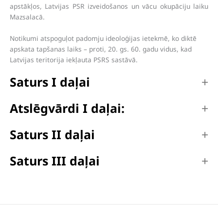
apstākļos, Latvijas PSR izveidošanos un vācu okupāciju laiku
Mazsalacā.
Notikumi atspoguļot padomju ideoloģijas ietekmē, ko diktē
apskata tapšanas laiks – proti, 20. gs. 60. gadu vidus, kad
Latvijas teritorija iekļauta PSRS sastāvā.
Saturs I daļai
Atslēgvārdi I daļai:
Saturs II daļai
Saturs III daļai