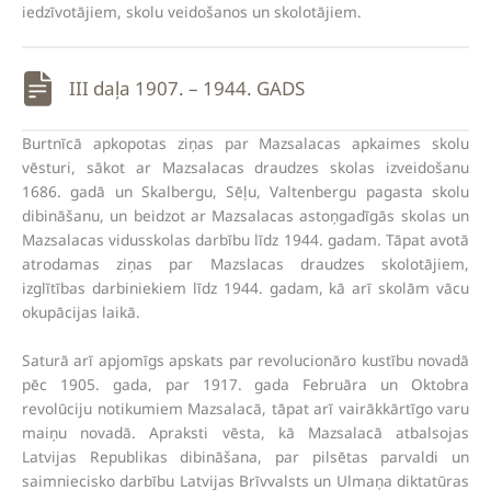
iedzīvotājiem, skolu veidošanos un skolotājiem.
III daļa 1907. – 1944. GADS
Burtnīcā apkopotas ziņas par Mazsalacas apkaimes skolu
vēsturi, sākot ar Mazsalacas draudzes skolas izveidošanu
1686. gadā un Skalbergu, Sēļu, Valtenbergu pagasta skolu
dibināšanu, un beidzot ar Mazsalacas astoņgadīgās skolas un
Mazsalacas vidusskolas darbību līdz 1944. gadam. Tāpat avotā
atrodamas ziņas par Mazslacas draudzes skolotājiem,
izglītības darbiniekiem līdz 1944. gadam, kā arī skolām vācu
okupācijas laikā.
Saturā arī apjomīgs apskats par revolucionāro kustību novadā
pēc 1905. gada, par 1917. gada Februāra un Oktobra
revolūciju notikumiem Mazsalacā, tāpat arī vairākkārtīgo varu
maiņu novadā. Apraksti vēsta, kā Mazsalacā atbalsojas
Latvijas Republikas dibināšana, par pilsētas parvaldi un
saimniecisko darbību Latvijas Brīvvalsts un Ulmaņa diktatūras