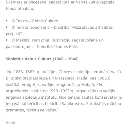
Grāmata publicēšanai sagatavota ar Valsts kultūrkapitāla
fonda atbalstu.
© Teksts – Reinis Cukurs
© Teksta ievadīšana – biedrība “Mazsalacas attīstības
projekti”
© Makets, redakcija, ilustrāciju sagatavošana un
paskaidrojumi – biedrība “Saules Koks”
Skolotājs Reinis Cukurs (1866 – 1946)
“No 1883.-1887. g. mācījies Cimzes skolotāju seminārā Valkā.
Bijis skolotājs Liepupē un Mazsalacā. Piedalījies 1905.g.
kustībā, emigrējis, vadījis proģimnāziju Malajā. Pēc
atgriešanās Latvijā no 1920.-1923.g. organizējis un vadījis
Jelgavas skolotāju institūtu. Nodibinājis Tautas konservatoriju
Jelgavā, labierīcības biedrību Saulkrastos. Sarakstījis mācību
grāmatas, tūristu ceļvežus.”
Avoti: