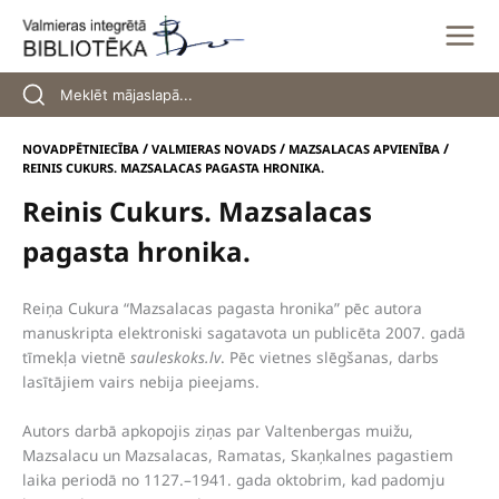
Skip
to
content
/
/
/
NOVADPĒTNIECĪBA
VALMIERAS NOVADS
MAZSALACAS APVIENĪBA
REINIS CUKURS. MAZSALACAS PAGASTA HRONIKA.
Reinis Cukurs. Mazsalacas
pagasta hronika.
Reiņa Cukura “Mazsalacas pagasta hronika” pēc autora
manuskripta elektroniski sagatavota un publicēta 2007. gadā
tīmekļa vietnē
sauleskoks.lv
. Pēc vietnes slēgšanas, darbs
lasītājiem vairs nebija pieejams.
Autors darbā apkopojis ziņas par Valtenbergas muižu,
Mazsalacu un Mazsalacas, Ramatas, Skaņkalnes pagastiem
laika periodā no 1127.–1941. gada oktobrim, kad padomju