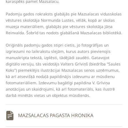
karaspēks pamet Mazsalacu.
Padomju gados rokraksts glabājās pie Mazsalacas vidusskolas
vēstures skolotāja Normunda Lustes, vēlāk, kopā ar skolas
muzeja materiāliem, glabājās pie vēstures skolotāja Jāņa
Reinvalda. Šobrīd tas nodots glabāšanā Mazsalacas bibliotēkā.
Oriģināls padomju gados stipri cietis, jo fotogrāfijas un
izgriezumi no laikrakstu slejām, kurus autors pievienojis
manuskripta tekstā, izplēsti, tādējādi zaudēti. Gatavojot
digitālo versiju, tās veidotājs Valters Grīviņš (biedrība “Saules
Koks”) piemeklējis ilustrācijai Mazsalacas senos uzņēmumus,
kā arī atsevišķā nodaļā papildinājis izdevumu ar mūsdienu
fotomateriāliem. Izdevumu bagātīgi papildina V. Grīviņa
anotācijas un skaidrojumi, kā arī fotomateriāls, kas ilustrē
darbā minētās vietas un objektus mūsdienās.
MAZSALACAS PAGASTA HRONIKA