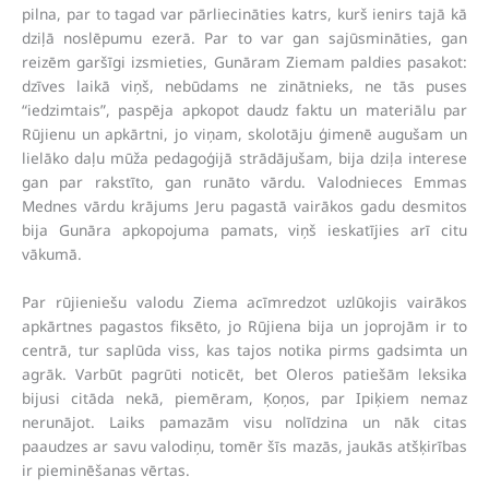
pilna, par to tagad var pārliecināties katrs, kurš ienirs tajā kā
dziļā noslēpumu ezerā. Par to var gan sajūsmināties, gan
reizēm garšīgi izsmieties, Gunāram Ziemam paldies pasakot:
dzīves laikā viņš, nebūdams ne zinātnieks, ne tās puses
“iedzimtais”, paspēja apkopot daudz faktu un materiālu par
Rūjienu un apkārtni, jo viņam, skolotāju ģimenē augušam un
lielāko daļu mūža pedagoģijā strādājušam, bija dziļa interese
gan par rakstīto, gan runāto vārdu. Valodnieces Emmas
Mednes vārdu krājums Jeru pagastā vairākos gadu desmitos
bija Gunāra apkopojuma pamats, viņš ieskatījies arī citu
vākumā.
Par rūjieniešu valodu Ziema acīmredzot uzlūkojis vairākos
apkārtnes pagastos fiksēto, jo Rūjiena bija un joprojām ir to
centrā, tur saplūda viss, kas tajos notika pirms gadsimta un
agrāk. Varbūt pagrūti noticēt, bet Oleros patiešām leksika
bijusi citāda nekā, piemēram, Ķoņos, par Ipiķiem nemaz
nerunājot. Laiks pamazām visu nolīdzina un nāk citas
paaudzes ar savu valodiņu, tomēr šīs mazās, jaukās atšķirības
ir pieminēšanas vērtas.