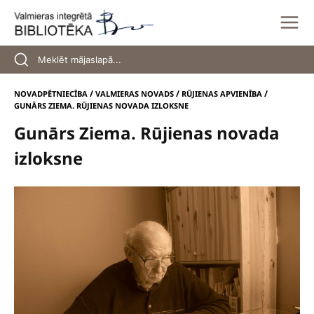
Skip
to
content
/
/
/
NOVADPĒTNIECĪBA
VALMIERAS NOVADS
RŪJIENAS APVIENĪBA
GUNĀRS ZIEMA. RŪJIENAS NOVADA IZLOKSNE
Gunārs Ziema. Rūjienas novada
izloksne