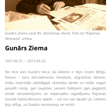
Gunārs Ziema savā 85. dzimšanas dienā. Foto no “Rūjienas
Vēstneša” arhīva
Gunārs Ziema
1927.05.31. – 2013.05.23.
Ne reizi vien Gunārs teica, ka Liktenis ir bijis viņam žēlīgs.
Patiesi – kara dzirnakmeņos izmaltam, atgriezties dzīvam,
mūžu nostrādāt atbildīgajā skolotāja darbā un mūža nogali
pavadīt rosīgi, gan ļaujoties saviem hobijiem, gan pagūstot
atstāt nenovērtējamu un nepārspētu ieguldījumu Rūjienas
novada kultūrvēstures izpētē, – vai tas nav daudz? Jā, Liktenis
bija vēlīgs, un Gunārs neizniekoja ne mirkli.