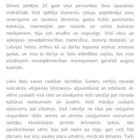
Dzīves pēdējie 20 gadi viņa personībai ļāva izpausties
viskrāšņāk. Viņš spēlēja klavieres, ceļoja, papildināja savu
ievērojamo un daudzus desmitus gadus krāto pastmarku
kolekciju, interesējās par novada un valsts kultūras
notikumiem, bija ļoti erudīts un vispusīgs. Viņš vāca un
apkopoja novadpētniecības materiālus, tostarp dodoties uz
Latvijas Valsts arhīvu kā uz darbu kopumā vismaz astoņus
gadus, un visu to darīja ar lielu atbildības sajūtu, kas viņa
atstātajam novadpētniecības mantojumam garantē augstu
kvalitāti.
Lielu daļu savas radošās darbības Gunārs veltījis novada
laikraksta «Rūjienas Vēstnesis» atjaunošanā un izdošanā. Ar
vēlmi saskatīt visā labo un slavējamo viņš rakstīja par novada
kultūras notikumiem un ļaudīm. Viņš mācēja saskatīt
skaistumu pat sīkumos. Viņš rakstīja ne tikai par ceļojuma
iespaidiem tālās zemēs un atmiņu ceļojumiem vairumam
lasītāju eksotiskajos pirmās brīvvalsts laikos, bet
aprakstīšanas vērts bija pat skats pa logu, gan ceļš līdz
dārzam, kur olis, saules staru uztvēris, mirdz kā dimants. Tieši