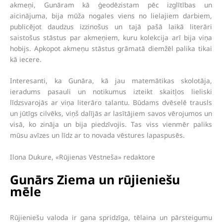
akmeņi, Gunāram kā ģeodēzistam pēc izglītības un
aicinājuma, bija mūža nogales viens no lielajiem darbiem,
publicējot daudzus izzinošus un tajā pašā laikā literāri
saistošus stāstus par akmeņiem, kuru kolekcija arī bija viņa
hobijs. Apkopot akmeņu stāstus grāmatā diemžēl palika tikai
kā iecere.
Interesanti, ka Gunāra, kā jau matemātikas skolotāja,
ieradums pasauli un notikumus izteikt skaitļos lieliski
līdzsvarojās ar viņa literāro talantu. Būdams dvēselē trausls
un jūtīgs cilvēks, viņš dalījās ar lasītājiem savos vērojumos un
visā, ko zināja un bija piedzīvojis. Tas viss vienmēr paliks
mūsu avīzes un līdz ar to novada vēstures lapaspusēs.
Ilona Dukure, «Rūjienas Vēstneša» redaktore
Gunārs Ziema un rūjieniešu
mēle
Rūjieniešu valoda ir gana spridzīga, tēlaina un pārsteigumu