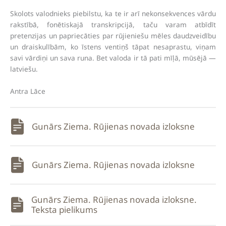
Skolots valodnieks piebilstu, ka te ir arī nekonsekvences vārdu
rakstībā, fonētiskajā transkripcijā, taču varam atbīdīt
pretenzijas un papriecāties par rūjieniešu mēles daudzveidību
un draiskulībām, ko īstens ventiņš tāpat nesaprastu, viņam
savi vārdiņi un sava runa. Bet valoda ir tā pati mīļā, mūsējā —
latviešu.
Antra Lāce
Gunārs Ziema. Rūjienas novada izloksne
Gunārs Ziema. Rūjienas novada izloksne
Gunārs Ziema. Rūjienas novada izloksne.
Teksta pielikums