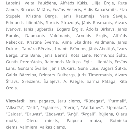
Lapsiņš, Velta Paukšēna, Alfrēds Kūķis, Lilija Ērgle, Ruta
Zande, Rihards Mitāns, Edvīns Veseris, Aldis Kaparšmits, Elza
Stupele, Kristīne Berga, Jānis Razumejs, Vera Šāvēja,
Edmunds Lilientāls, Spricis Strazdiņš, Jānis Rasmanis, Aivars
Ivanovs, Jānis Jugbārdis, Edgars Ērglis, Ādolfs Birkavs, Jānis
Buraks, Daumants Valdmanis, Arnolds Ērglis, Alfrēds
Rakeckis, Kristīne Šverna, Anna Skaidrīte Valdmane, Jānis
Dukurs, Tamāra Bērziņa, Imants Brīnums, Jānis Āboltiņš, Ivars
Bergs, Inta Baha, Jānis Beriņš, Rota Lāne, Normunds Šults,
Guntis Rozenštoks, Raimonds Mellups, Egils Lilientāls, Edvīns
Lāns, Guntars Švalbe, Jānis Dukurs, Guna Lūse, Aigars Šutka,
Gaida Bārzdiņa, Dzintars Dulbergs, Juris Timermanis, Aivars
Šīravs, Gredzens, Šalajevs, A. Paegle, Sarma Pātaga, Rita
Ozola.
Vietvārdi:
Jeru pagasts, Jeru ciems, “Rūdegas”, “Purmaļi”,
“Alksnīši”, “Zelti”, “Eglaines”, “Ceriņi”, “Valdaines”, “Upmalas”,
“Gaidas”, ”Druvas”, “Zēdavas”, ”Aņģi”, ”Ārgaļi”, Rūjiena, Oleru
muiža, Oleru miests, Paipusu muiža, Butnieku
ciems, Valmiera, Valkas ciems.