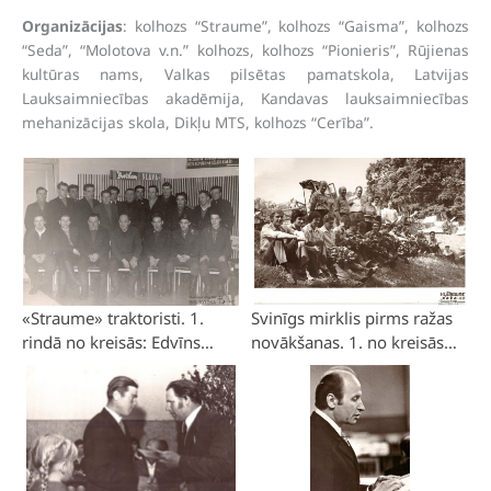
Organizācijas
: kolhozs “Straume”, kolhozs “Gaisma”, kolhozs
“Seda”, “Molotova v.n.” kolhozs, kolhozs “Pionieris”, Rūjienas
kultūras nams, Valkas pilsētas pamatskola, Latvijas
Lauksaimniecības akadēmija, Kandavas lauksaimniecības
mehanizācijas skola, Dikļu MTS, kolhozs “Cerība”.
«Straume» traktoristi. 1.
Svinīgs mirklis pirms ražas
rindā no kreisās: Edvīns
novākšanas. 1. no kreisās
Vesers, Edmunds Lilientāls,
inženieris Aivars Glušonoks,
Kārlis Podiņš, kolhoza
šoferis Aivars Birkavs,
priekšsēdētājs Spricis
šoferis Gunārs Majors,
Strazdiņš, apkopes meistars
kombainieri : Haralds
Jānis Rasmanis, Aivars
Mellups, Jānis Mellups,
Ivanovs, Jānis Jugbārdis. 2.
Edmunds Mellups, Visvaldis