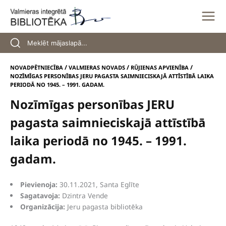
Skip
to
content
/
/
/
NOVADPĒTNIECĪBA
VALMIERAS NOVADS
RŪJIENAS APVIENĪBA
NOZĪMĪGAS PERSONĪBAS JERU PAGASTA SAIMNIECISKAJĀ ATTĪSTĪBĀ LAIKA
PERIODĀ NO 1945. – 1991. GADAM.
Nozīmīgas personības JERU
pagasta saimnieciskajā attīstībā
laika periodā no 1945. – 1991.
gadam.
Pievienoja:
30.11.2021, Santa Eglīte
Sagatavoja:
Dzintra Vende
Organizācija​:
Jeru pagasta bibliotēka