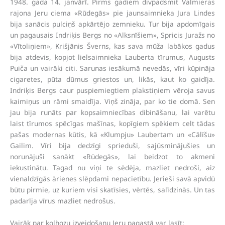
1948. gada 14. janvārī. Pirms gadiem divpadsmit Valmieras
rajona Jeru ciema «Rūdegās» pie jaunsaimnieka Jura Lindes
bija sanācis pulciņš apkārtējo zemnieku. Tur bija apdomīgais
un pagausais Indriķis Bergs no «Alksnīšiem», Spricis Juražs no
«Vītoliņiem», Krišjānis Šverns, kas sava mūža labākos gadus
bija atdevis, kopjot lielsaimnieka Lauberta tīrumus, Augusts
Puiča un vairāki citi. Sarunas iesākumā nevedās, vīri kūpināja
cigaretes, pūta dūmus griestos un, likās, kaut ko gaidīja.
Indriķis Bergs caur puspiemiegtiem plakstiņiem vēroja savus
kaimiņus un rāmi smaidīja. Viņš zināja, par ko tie domā. Sen
jau bija runāts par kopsaimniecības dibināšanu, lai varētu
laist tīrumos spēcīgas mašīnas, kopīgiem spēkiem celt tādas
pašas modernas kūtis, kā «Klumpju» Laubertam un «Cālīšu»
Gailim. Vīri bija dedzīgi sprieduši, sajūsminājušies un
norunājuši sanākt «Rūdegās», lai beidzot to akmeni
iekustinātu. Tagad nu viņi te sēdēja, mazliet nedroši, aiz
vienaldzīgās ārienes slēpdami nepacietību. Jerieši savā apvidū
būtu pirmie, uz kuriem visi skatīsies, vērtēs, salīdzinās. Un tas
padarīja vīrus mazliet nedrošus.
Vairāk par kolhozu izveidošanu Jeru pagastā var lasīt: