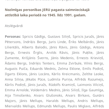
Nozīmīgas personības JERU pagasta saimnieciskajā
attīstībā laika periodā no 1945. līdz 1991. gadam.
Atslēgvārdi
Personas:
Spricis Gādīgs, Gustavs Siliņš, Spricis Juražs, Jānis
Pētersons, Indriķis Bergs, Juris Linde, Ēriks Melbārdis, Jānis
Lilientāls, Alberts Balodis, Jānis Rāvis, Jānis Gādigs, Antons
Bergs, Ernests Ērglis, Arvīds Rāvis, Jānis Puķīte, Jānis
Zumente, Krišjānis Šverns, Jānis Medenis, Ernests Krieviņš,
Ādams Bergs, Indriķis Tenters, Emma Zvirbule, Vilnis Bergs,
Augusts Puiča, Eduards Mednis, Zelma Eklone, Emīls Podiņš,
Ilgarts Eklons, Jānis Locāns, Kārlis Kreicmanis, Zeltīte Leoke,
Anna Siliņa, Jēkabs Pūce, Ludmila Puriņa, Alfrēds Razumejs,
Kārlis Podiņš, Jānis Juražs, Rūdolfs Kramiņš, Laimonis Vilciņš,
Emma Arnolde, Voldemārs Mednis, Jānis Siliņš, Ilga Gaumīga,
Aija Timošenko, Aivars Glušonoks, Aivars Birkavs, Gunārs
Majors, Jānis Mellups, Haralds Mellups, Andris Mellups,
Miervaldis Mellups, Edmunds Mellups, Paulis Miglavs, Alfrēds