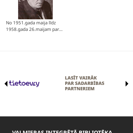
No 1951.gada maija līdz
1958.gada 26.maijam par
kolhoza “Straume”
priekšsēdētāju strādāja
Pēteris Stupele.
VALMIERAS INTEGRĒTĀ BIBLIOTĒKA