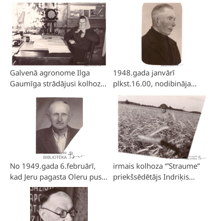
apstiprināts par grāmatvedi
Kreicmanis.1950-tie gadi.
– pirmo un līdz šim vienīgo
galveno grāmatvedi kolhozā
“Straume”.
Galvenā agronome Ilga
1948.gada janvārī
Gaumīga strādājusi kolhozā
plkst.16.00, nodibināja
“Straume” no 1961.gada līdz
kolhozu “Gaisma”. Par
1986.gadam.
priekšsēdētāju ievēlēja
Eduardu Medni. Sanāksmes
vieta bija vēlākais
kolhoza”Straume” kantoris
“Valdainēs” .
No 1949.gada 6.februārī,
irmais kolhoza ‘”Straume”
kad Jeru pagasta Oleru pusē
priekšsēdētājs Indriķis
nodibināja kolhozu “Seda”,
Bergs. Strādāja no
par priekšsēdētāju strādāja
1948.gada 14.janvāra līdz
Alfrēds Lapsiņš.
1950.gada 17.jūnijam.